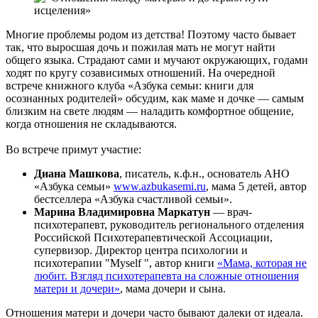
Многие проблемы родом из детства! Поэтому часто бывает
так, что выросшая дочь и пожилая мать не могут найти
общего языка. Страдают сами и мучают окружающих, годами
ходят по кругу созависимых отношений. На очередной
встрече книжного клуба «Азбука семьи: книги для
осознанных родителей» обсудим, как маме и дочке — самым
близким на свете людям — наладить комфортное общение,
когда отношения не складываются.
Во встрече примут участие:
Диана Машкова
, писатель, к.ф.н., основатель АНО
«Азбука семьи»
www.azbukasemi.ru
, мама 5 детей, автор
бестселлера «Азбука счастливой семьи».
Марина Владимировна Маркатун
— врач-
психотерапевт, руководитель регионального отделения
Российской Психотерапевтической Ассоциации,
супервизор. Директор центра психологии и
психотерапии "Myself ", автор книги
«Мама, которая не
любит. Взгляд психотерапевта на сложные отношения
матери и дочери»
, мама дочери и сына.
Отношения матери и дочери часто бывают далеки от идеала.