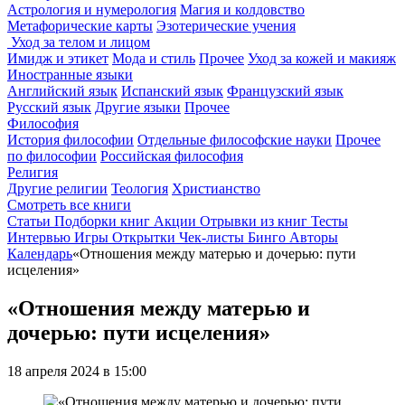
Астрология и нумерология
Магия и колдовство
Метафорические карты
Эзотерические учения
Уход за телом и лицом
Имидж и этикет
Мода и стиль
Прочее
Уход за кожей и макияж
Иностранные языки
Английский язык
Испанский язык
Французский язык
Русский язык
Другие языки
Прочее
Философия
История философии
Отдельные философские науки
Прочее
по философии
Российская философия
Религия
Другие религии
Теология
Христианство
Смотреть все книги
Статьи
Подборки книг
Акции
Отрывки из книг
Тесты
Интервью
Игры
Открытки
Чек-листы
Бинго
Авторы
Календарь
«Отношения между матерью и дочерью: пути
исцеления»
«Отношения между матерью и
дочерью: пути исцеления»
18 апреля 2024 в 15:00