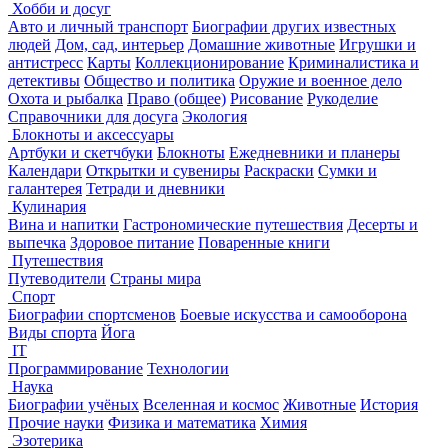
Хобби и досуг
Авто и личный транспорт
Биографии других известных
людей
Дом, сад, интерьер
Домашние животные
Игрушки и
антистресс
Карты
Коллекционирование
Криминалистика и
детективы
Общество и политика
Оружие и военное дело
Охота и рыбалка
Право (общее)
Рисование
Рукоделие
Справочники для досуга
Экология
Блокноты и аксессуары
Артбуки и скетчбуки
Блокноты
Ежедневники и планеры
Календари
Открытки и сувениры
Раскраски
Сумки и
галантерея
Тетради и дневники
Кулинария
Вина и напитки
Гастрономические путешествия
Десерты и
выпечка
Здоровое питание
Поваренные книги
Путешествия
Путеводители
Страны мира
Спорт
Биографии спортсменов
Боевые искусства и самооборона
Виды спорта
Йога
IT
Программирование
Технологии
Наука
Биографии учёных
Вселенная и космос
Животные
История
Прочие науки
Физика и математика
Химия
Эзотерика