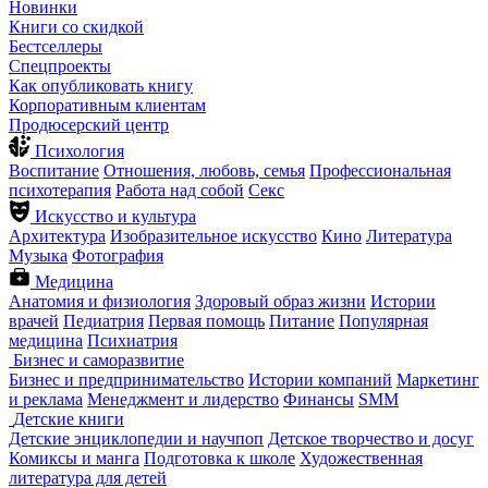
Новинки
Книги со скидкой
Бестселлеры
Спецпроекты
Как опубликовать книгу
Корпоративным клиентам
Продюсерский центр
Психология
Воспитание
Отношения, любовь, семья
Профессиональная
психотерапия
Работа над собой
Секс
Искусство и культура
Архитектура
Изобразительное искусство
Кино
Литература
Музыка
Фотография
Медицина
Анатомия и физиология
Здоровый образ жизни
Истории
врачей
Педиатрия
Первая помощь
Питание
Популярная
медицина
Психиатрия
Бизнес и саморазвитие
Бизнес и предпринимательство
Истории компаний
Маркетинг
и реклама
Менеджмент и лидерство
Финансы
SMM
Детские книги
Детские энциклопедии и научпоп
Детское творчество и досуг
Комиксы и манга
Подготовка к школе
Художественная
литература для детей