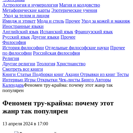
Астрология и нумерология
Магия и колдовство
Метафорические карты
Эзотерические учения
Уход за телом и лицом
Имидж и этикет
Мода и стиль
Прочее
Уход за кожей и макияж
Иностранные языки
Английский язык
Испанский язык
Французский язык
Русский язык
Другие языки
Прочее
Философия
История философии
Отдельные философские науки
Прочее
по философии
Российская философия
Религия
Другие религии
Теология
Христианство
Смотреть все книги
Книги
Статьи
Подборки книг
Акции
Отрывки из книг
Тесты
Интервью
Игры
Открытки
Чек-листы
Бинго
Авторы
Календарь
Феномен тру-крайма: почему этот жанр так
популярен
Феномен тру-крайма: почему этот
жанр так популярен
13 апреля 2024 в 17:00