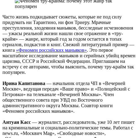
Часто жизнь подкидывает сюжеты, которые не под силу
придумать ни Тарантино, ни фон Триеру. Мрачные
преступления, злодеяния маньяков, бесследные исчезновения
— ужасы реальной жизни нашли свое отражение в «тру-
крайм» — жанре, который год за годом остается в топах
сериалов, подкастов и книг. Свежий литературный пример —
книга
«Феномен российских маньяков»
. Это первое
масштабное исследование маньяков и серийных убийц времен
царизма, СССР и Российской Федерации. Приглашаем на
встречу с ее авторами, чтобы выяснить, почему тру-крайм так
популярен.
Ирина Капитанова
— начальник отдела ЧП в «Вечерней
Москве», ведущая передач «Ваше право» и «Полицейский с
Петровки» на телеканале «Вечерней Москвы». Член
общественного совета при УВД по Восточного
административного округа Москвы. Соавтор книги
«Феномен российских маньяков».
Антуан Касс
— журналист, расследователь, уже 10 лет пишет
на криминальные и социально-политические темы. Работал с
news.ru, «Москвич Mag», «Свободные новости»,