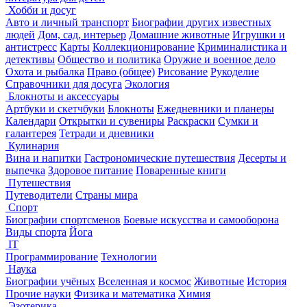
Хобби и досуг
Авто и личный транспорт
Биографии других известных
людей
Дом, сад, интерьер
Домашние животные
Игрушки и
антистресс
Карты
Коллекционирование
Криминалистика и
детективы
Общество и политика
Оружие и военное дело
Охота и рыбалка
Право (общее)
Рисование
Рукоделие
Справочники для досуга
Экология
Блокноты и аксессуары
Артбуки и скетчбуки
Блокноты
Ежедневники и планеры
Календари
Открытки и сувениры
Раскраски
Сумки и
галантерея
Тетради и дневники
Кулинария
Вина и напитки
Гастрономические путешествия
Десерты и
выпечка
Здоровое питание
Поваренные книги
Путешествия
Путеводители
Страны мира
Спорт
Биографии спортсменов
Боевые искусства и самооборона
Виды спорта
Йога
IT
Программирование
Технологии
Наука
Биографии учёных
Вселенная и космос
Животные
История
Прочие науки
Физика и математика
Химия
Эзотерика