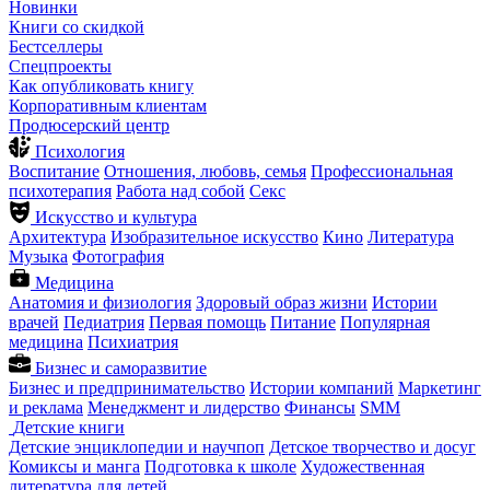
Новинки
Книги со скидкой
Бестселлеры
Спецпроекты
Как опубликовать книгу
Корпоративным клиентам
Продюсерский центр
Психология
Воспитание
Отношения, любовь, семья
Профессиональная
психотерапия
Работа над собой
Секс
Искусство и культура
Архитектура
Изобразительное искусство
Кино
Литература
Музыка
Фотография
Медицина
Анатомия и физиология
Здоровый образ жизни
Истории
врачей
Педиатрия
Первая помощь
Питание
Популярная
медицина
Психиатрия
Бизнес и саморазвитие
Бизнес и предпринимательство
Истории компаний
Маркетинг
и реклама
Менеджмент и лидерство
Финансы
SMM
Детские книги
Детские энциклопедии и научпоп
Детское творчество и досуг
Комиксы и манга
Подготовка к школе
Художественная
литература для детей