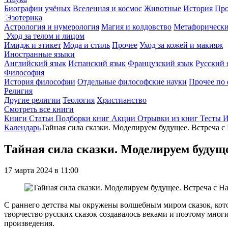
Биографии учёных
Вселенная и космос
Животные
История
Про
Эзотерика
Астрология и нумерология
Магия и колдовство
Метафорически
Уход за телом и лицом
Имидж и этикет
Мода и стиль
Прочее
Уход за кожей и макияж
Иностранные языки
Английский язык
Испанский язык
Французский язык
Русский 
Философия
История философии
Отдельные философские науки
Прочее по
Религия
Другие религии
Теология
Христианство
Смотреть все книги
Книги
Статьи
Подборки книг
Акции
Отрывки из книг
Тесты
И
Календарь
Тайная сила сказки. Моделируем будущее. Встреча 
Тайная сила сказки. Моделируем будущ
17 марта 2024 в 11:00
С раннего детства мы окружены волшебным миром сказок, кото
творчество русских сказок создавалось веками и поэтому мног
произведения.