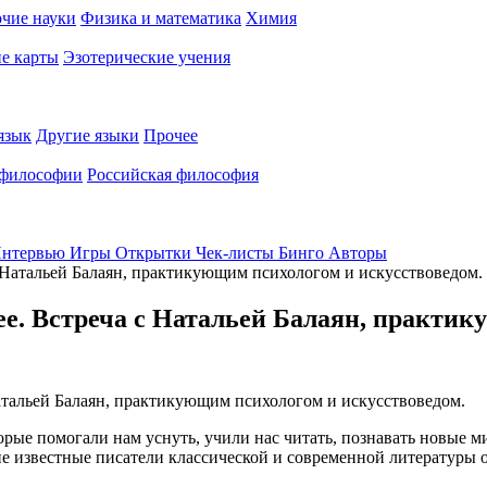
чие науки
Физика и математика
Химия
е карты
Эзотерические учения
язык
Другие языки
Прочее
 философии
Российская философия
нтервью
Игры
Открытки
Чек-листы
Бинго
Авторы
с Натальей Балаян, практикующим психологом и искусствоведом.
ее. Встреча с Натальей Балаян, практик
рые помогали нам уснуть, учили нас читать, познавать новые м
ие известные писатели классической и современной литературы 