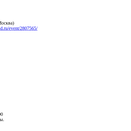
Москва)
ad.ru/event/2807565/
00