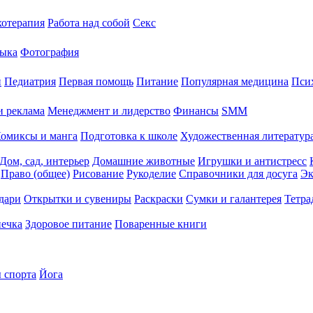
хотерапия
Работа над собой
Секс
ыка
Фотография
й
Педиатрия
Первая помощь
Питание
Популярная медицина
Пси
и реклама
Менеджмент и лидерство
Финансы
SMM
омиксы и манга
Подготовка к школе
Художественная литература
Дом, сад, интерьер
Домашние животные
Игрушки и антистресс
Право (общее)
Рисование
Рукоделие
Справочники для досуга
Эк
дари
Открытки и сувениры
Раскраски
Сумки и галантерея
Тетра
печка
Здоровое питание
Поваренные книги
 спорта
Йога