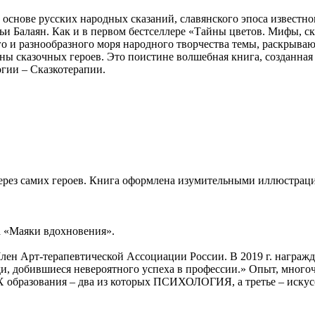
 основе русских народных сказаний, славянского эпоса известно
 Балаян. Как и в первом бестселлере «Тайны цветов. Мифы, ска
ого и разнообразного моря народного творчества темы, раскрыв
ны сказочных героев. Это поистине волшебная книга, созданная
гии – Сказкотерапии.
через самих героев. Книга оформлена изумительными иллюстрац
а «Маяки вдохновения».
лен Арт-терапевтической Ассоциации России. В 2019 г. награжд
ди, добившиеся невероятного успеха в профессии.» Опыт, мног
 образования – два из которых ПСИХОЛОГИЯ, а третье – иск