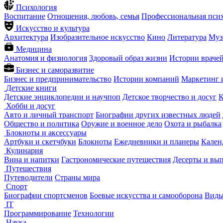
Психология
Воспитание
Отношения, любовь, семья
Профессиональная пси
Искусство и культура
Архитектура
Изобразительное искусство
Кино
Литература
Муз
Медицина
Анатомия и физиология
Здоровый образ жизни
Истории враче
Бизнес и саморазвитие
Бизнес и предпринимательство
Истории компаний
Маркетинг 
Детские книги
Детские энциклопедии и научпоп
Детское творчество и досуг
К
Хобби и досуг
Авто и личный транспорт
Биографии других известных людей
Общество и политика
Оружие и военное дело
Охота и рыбалка
Блокноты и аксессуары
Артбуки и скетчбуки
Блокноты
Ежедневники и планеры
Кален
Кулинария
Вина и напитки
Гастрономические путешествия
Десерты и вы
Путешествия
Путеводители
Страны мира
Спорт
Биографии спортсменов
Боевые искусства и самооборона
Виды
IT
Программирование
Технологии
Наука