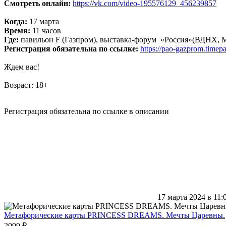
Смотреть онлайн:
https://vk.com/video-195576129_456239857
Когда:
17 марта
Время:
11 часов
Где:
павильон F (Газпром), выставка-форум «Россия»(ВДНХ, 
Регистрация обязательна по ссылке:
https://pao-gazprom.timep
Ждем вас!
Возраст: 18+
Регистрация обязательна по ссылке в описании
17 марта 2024 в 11:
Метафорические карты PRINCESS DREAMS. Мечты Царевны.
2099 ₽