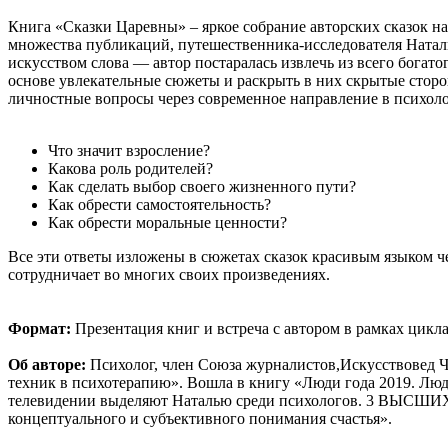
Книга «Сказки Царевны» – яркое собрание авторских сказок на
множества публикаций, путешественника-исследователя Натальи
искусством слова — автор постаралась извлечь из всего богат
основе увлекательные сюжеты и раскрыть в них скрытые сторо
личностные вопросы через современное направление в психоло
Что значит взросление?
Какова роль родителей?
Как сделать выбор своего жизненного пути?
Как обрести самостоятельность?
Как обрести моральные ценности?
Все эти ответы изложены в сюжетах сказок красивым языком 
сотрудничает во многих своих произведениях.
Формат:
Презентация книг и встреча с автором в рамках цикл
Об авторе:
Психолог, член Союза журналистов,Искусствовед Ч
техник в психотерапию». Вошла в книгу «Люди года 2019. Лю
телевидении выделяют Наталью среди психологов. 3 ВЫСШИХ
концептуального и субъективного понимания счастья».