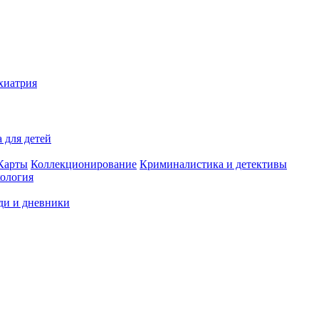
хиатрия
 для детей
Карты
Коллекционирование
Криминалистика и детективы
ология
ди и дневники