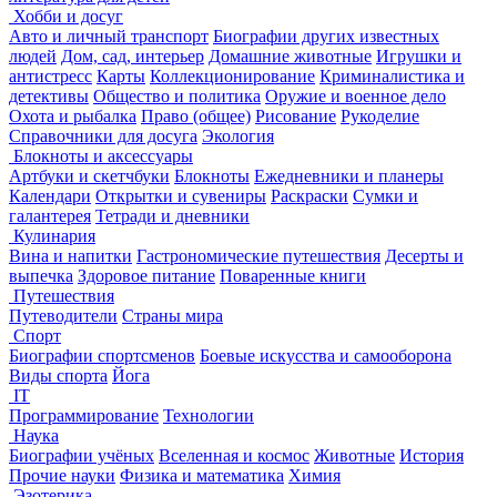
Хобби и досуг
Авто и личный транспорт
Биографии других известных
людей
Дом, сад, интерьер
Домашние животные
Игрушки и
антистресс
Карты
Коллекционирование
Криминалистика и
детективы
Общество и политика
Оружие и военное дело
Охота и рыбалка
Право (общее)
Рисование
Рукоделие
Справочники для досуга
Экология
Блокноты и аксессуары
Артбуки и скетчбуки
Блокноты
Ежедневники и планеры
Календари
Открытки и сувениры
Раскраски
Сумки и
галантерея
Тетради и дневники
Кулинария
Вина и напитки
Гастрономические путешествия
Десерты и
выпечка
Здоровое питание
Поваренные книги
Путешествия
Путеводители
Страны мира
Спорт
Биографии спортсменов
Боевые искусства и самооборона
Виды спорта
Йога
IT
Программирование
Технологии
Наука
Биографии учёных
Вселенная и космос
Животные
История
Прочие науки
Физика и математика
Химия
Эзотерика