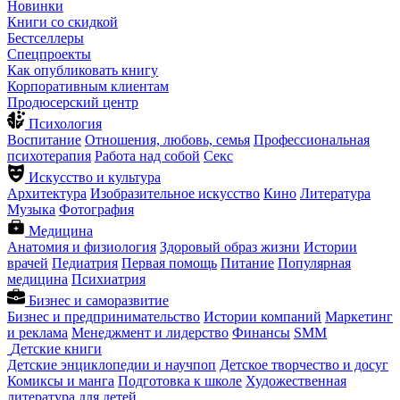
Новинки
Книги со скидкой
Бестселлеры
Спецпроекты
Как опубликовать книгу
Корпоративным клиентам
Продюсерский центр
Психология
Воспитание
Отношения, любовь, семья
Профессиональная
психотерапия
Работа над собой
Секс
Искусство и культура
Архитектура
Изобразительное искусство
Кино
Литература
Музыка
Фотография
Медицина
Анатомия и физиология
Здоровый образ жизни
Истории
врачей
Педиатрия
Первая помощь
Питание
Популярная
медицина
Психиатрия
Бизнес и саморазвитие
Бизнес и предпринимательство
Истории компаний
Маркетинг
и реклама
Менеджмент и лидерство
Финансы
SMM
Детские книги
Детские энциклопедии и научпоп
Детское творчество и досуг
Комиксы и манга
Подготовка к школе
Художественная
литература для детей