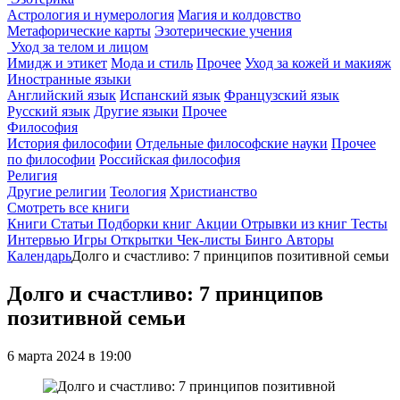
Астрология и нумерология
Магия и колдовство
Метафорические карты
Эзотерические учения
Уход за телом и лицом
Имидж и этикет
Мода и стиль
Прочее
Уход за кожей и макияж
Иностранные языки
Английский язык
Испанский язык
Французский язык
Русский язык
Другие языки
Прочее
Философия
История философии
Отдельные философские науки
Прочее
по философии
Российская философия
Религия
Другие религии
Теология
Христианство
Смотреть все книги
Книги
Статьи
Подборки книг
Акции
Отрывки из книг
Тесты
Интервью
Игры
Открытки
Чек-листы
Бинго
Авторы
Календарь
Долго и счастливо: 7 принципов позитивной семьи
Долго и счастливо: 7 принципов
позитивной семьи
6 марта 2024 в 19:00