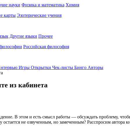
чие науки
Физика и математика
Химия
е карты
Эзотерические учения
язык
Другие языки
Прочее
 философии
Российская философия
нтервью
Игры
Открытки
Чек-листы
Бинго
Авторы
та
ите из кабинета
дение. В этом и есть смысл работы — обсуждать проблему, чтобы
чему остается не озвученным, но замеченным? Расспросим автора 