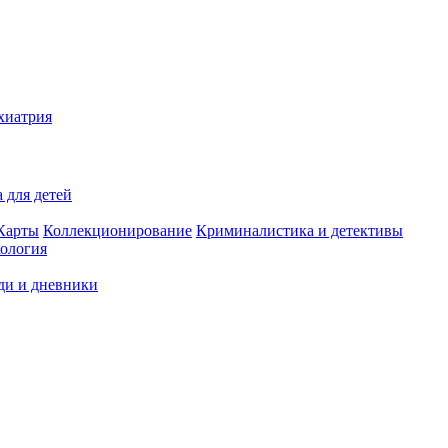
хиатрия
 для детей
Карты
Коллекционирование
Криминалистика и детективы
ология
ди и дневники