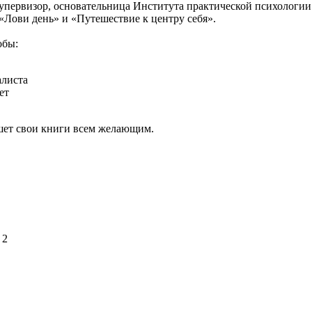
упервизор, основательница Института практической психологии
«Лови день» и «Путешествие к центру себя».
обы:
алиста
ет
ишет свои книги всем желающим.
 2