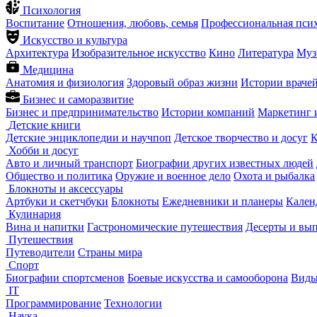
Психология
Воспитание
Отношения, любовь, семья
Профессиональная пси
Искусство и культура
Архитектура
Изобразительное искусство
Кино
Литература
Муз
Медицина
Анатомия и физиология
Здоровый образ жизни
Истории враче
Бизнес и саморазвитие
Бизнес и предпринимательство
Истории компаний
Маркетинг 
Детские книги
Детские энциклопедии и научпоп
Детское творчество и досуг
К
Хобби и досуг
Авто и личный транспорт
Биографии других известных людей
Общество и политика
Оружие и военное дело
Охота и рыбалка
Блокноты и аксессуары
Артбуки и скетчбуки
Блокноты
Ежедневники и планеры
Кален
Кулинария
Вина и напитки
Гастрономические путешествия
Десерты и вы
Путешествия
Путеводители
Страны мира
Спорт
Биографии спортсменов
Боевые искусства и самооборона
Виды
IT
Программирование
Технологии
Наука