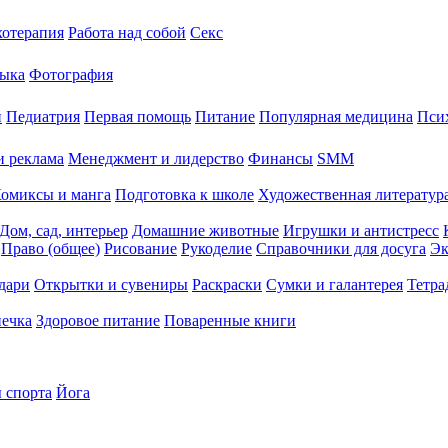
хотерапия
Работа над собой
Секс
ыка
Фотография
й
Педиатрия
Первая помощь
Питание
Популярная медицина
Пси
и реклама
Менеджмент и лидерство
Финансы
SMM
омиксы и манга
Подготовка к школе
Художественная литература
Дом, сад, интерьер
Домашние животные
Игрушки и антистресс
Право (общее)
Рисование
Рукоделие
Справочники для досуга
Эк
дари
Открытки и сувениры
Раскраски
Сумки и галантерея
Тетра
печка
Здоровое питание
Поваренные книги
 спорта
Йога