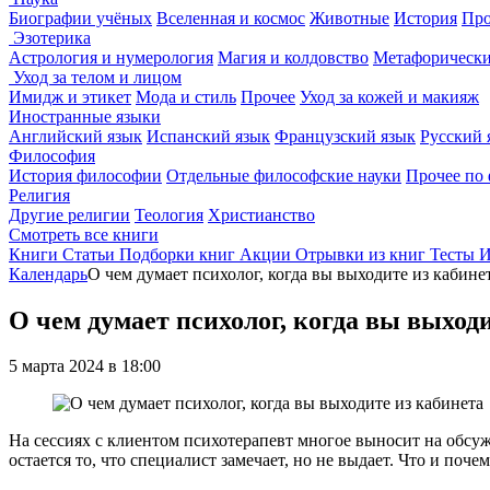
Биографии учёных
Вселенная и космос
Животные
История
Про
Эзотерика
Астрология и нумерология
Магия и колдовство
Метафорически
Уход за телом и лицом
Имидж и этикет
Мода и стиль
Прочее
Уход за кожей и макияж
Иностранные языки
Английский язык
Испанский язык
Французский язык
Русский 
Философия
История философии
Отдельные философские науки
Прочее по
Религия
Другие религии
Теология
Христианство
Смотреть все книги
Книги
Статьи
Подборки книг
Акции
Отрывки из книг
Тесты
И
Календарь
О чем думает психолог, когда вы выходите из кабине
О чем думает психолог, когда вы выход
5 марта 2024 в 18:00
На сессиях с клиентом психотерапевт многое выносит на обсуж
остается то, что специалист замечает, но не выдает. Что и по