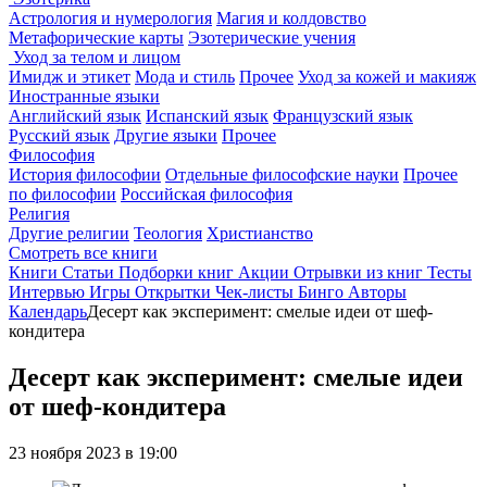
Астрология и нумерология
Магия и колдовство
Метафорические карты
Эзотерические учения
Уход за телом и лицом
Имидж и этикет
Мода и стиль
Прочее
Уход за кожей и макияж
Иностранные языки
Английский язык
Испанский язык
Французский язык
Русский язык
Другие языки
Прочее
Философия
История философии
Отдельные философские науки
Прочее
по философии
Российская философия
Религия
Другие религии
Теология
Христианство
Смотреть все книги
Книги
Статьи
Подборки книг
Акции
Отрывки из книг
Тесты
Интервью
Игры
Открытки
Чек-листы
Бинго
Авторы
Календарь
Десерт как эксперимент: смелые идеи от шеф-
кондитера
Десерт как эксперимент: смелые идеи
от шеф-кондитера
23 ноября 2023 в 19:00