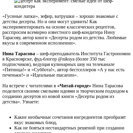
«Гусиные лапки», зефир, ватрушки – хорошо знакомые с
детства десерты. Но и они могут удивить! Как
экспериментировать на основе классических рецептов,
расспросим всемирно известного шеф-кондитера Нину
Тарасову, автор книги «Десерты родом из детства. Любимые
вкусы в современном исполнении».
Нина Тарасова
– шеф-преподаватель Института Гастрономии
в Красноярске, фуд-блогер @niksya (более 350 тыс
подписчиков), ведущая кулинарных шоу на телеканале
«Пятница!» и «Суббота!», автор бестселлеров «А у нас есть
печеньки!» и «Идеальные macarons».
На встрече с читателями в
«Читай-городе»
Нина Тарасова
поделится своими смелыми идеями и творческим подходом к
созданию десертов из новой книги «Десерты родом из
детства». Узнаете:
Какие необычные сочетания ингредиентов преобразят
вкус знакомых блюд,
Как не бояться нестандартных решений при создании