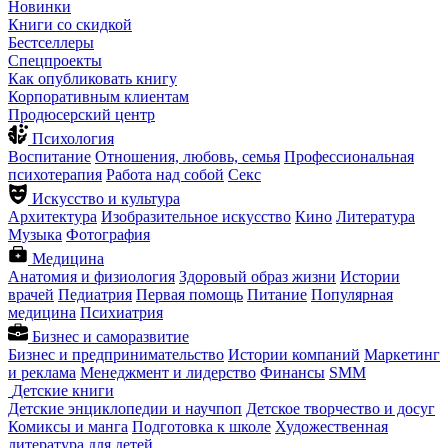
Новинки
Книги со скидкой
Бестселлеры
Спецпроекты
Как опубликовать книгу
Корпоративным клиентам
Продюсерский центр
Психология
Воспитание
Отношения, любовь, семья
Профессиональная
психотерапия
Работа над собой
Секс
Искусство и культура
Архитектура
Изобразительное искусство
Кино
Литература
Музыка
Фотография
Медицина
Анатомия и физиология
Здоровый образ жизни
Истории
врачей
Педиатрия
Первая помощь
Питание
Популярная
медицина
Психиатрия
Бизнес и саморазвитие
Бизнес и предпринимательство
Истории компаний
Маркетинг
и реклама
Менеджмент и лидерство
Финансы
SMM
Детские книги
Детские энциклопедии и научпоп
Детское творчество и досуг
Комиксы и манга
Подготовка к школе
Художественная
литература для детей