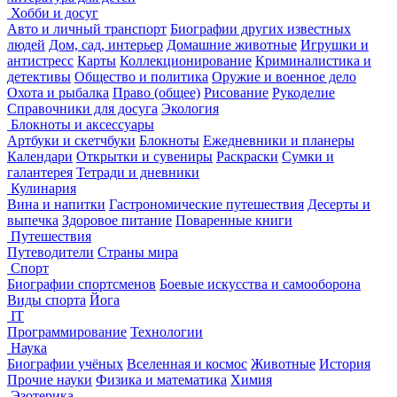
Хобби и досуг
Авто и личный транспорт
Биографии других известных
людей
Дом, сад, интерьер
Домашние животные
Игрушки и
антистресс
Карты
Коллекционирование
Криминалистика и
детективы
Общество и политика
Оружие и военное дело
Охота и рыбалка
Право (общее)
Рисование
Рукоделие
Справочники для досуга
Экология
Блокноты и аксессуары
Артбуки и скетчбуки
Блокноты
Ежедневники и планеры
Календари
Открытки и сувениры
Раскраски
Сумки и
галантерея
Тетради и дневники
Кулинария
Вина и напитки
Гастрономические путешествия
Десерты и
выпечка
Здоровое питание
Поваренные книги
Путешествия
Путеводители
Страны мира
Спорт
Биографии спортсменов
Боевые искусства и самооборона
Виды спорта
Йога
IT
Программирование
Технологии
Наука
Биографии учёных
Вселенная и космос
Животные
История
Прочие науки
Физика и математика
Химия
Эзотерика