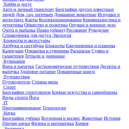
Хобби и досуг
Авто и личный транспорт
Биографии других известных
людей
Дом, сад, интерьер
Домашние животные
Игрушки и
антистресс
Карты
Коллекционирование
Криминалистика и
детективы
Общество и политика
Оружие и военное дело
Охота и рыбалка
Право (общее)
Рисование
Рукоделие
Справочники для досуга
Экология
Блокноты и аксессуары
Артбуки и скетчбуки
Блокноты
Ежедневники и планеры
Календари
Открытки и сувениры
Раскраски
Сумки и
галантерея
Тетради и дневники
Кулинария
Вина и напитки
Гастрономические путешествия
Десерты и
выпечка
Здоровое питание
Поваренные книги
Путешествия
Путеводители
Страны мира
Спорт
Биографии спортсменов
Боевые искусства и самооборона
Виды спорта
Йога
IT
Программирование
Технологии
Наука
Биографии учёных
Вселенная и космос
Животные
История
Прочие науки
Физика и математика
Химия
Эзотерика