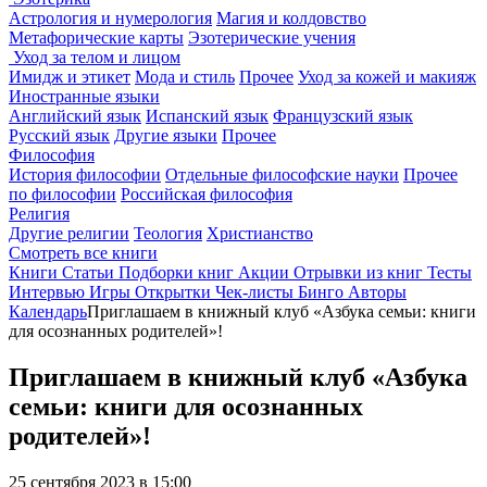
Астрология и нумерология
Магия и колдовство
Метафорические карты
Эзотерические учения
Уход за телом и лицом
Имидж и этикет
Мода и стиль
Прочее
Уход за кожей и макияж
Иностранные языки
Английский язык
Испанский язык
Французский язык
Русский язык
Другие языки
Прочее
Философия
История философии
Отдельные философские науки
Прочее
по философии
Российская философия
Религия
Другие религии
Теология
Христианство
Смотреть все книги
Книги
Статьи
Подборки книг
Акции
Отрывки из книг
Тесты
Интервью
Игры
Открытки
Чек-листы
Бинго
Авторы
Календарь
Приглашаем в книжный клуб «Азбука семьи: книги
для осознанных родителей»!
Приглашаем в книжный клуб «Азбука
семьи: книги для осознанных
родителей»!
25 сентября 2023 в 15:00