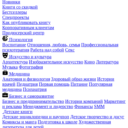
Новинки
Книги со скидкой
Бестселлеры
Спецпроекты
Как опубликовать книгу
Корпоративным клиентам
Продюсерский центр
Психология
Воспитание
Отношения, любовь, семья
Профессиональная
психотерапия
Работа над собой
Секс
Искусство и культура
Архитектура
Изобразительное искусство
Кино
Литература
Музыка
Фотография
Медицина
Анатомия и физиология
Здоровый образ жизни
Истории
врачей
Педиатрия
Первая помощь
Питание
Популярная
медицина
Психиатрия
Бизнес и саморазвитие
Бизнес и предпринимательство
Истории компаний
Маркетинг
и реклама
Менеджмент и лидерство
Финансы
SMM
Детские книги
Детские энциклопедии и научпоп
Детское творчество и досуг
Комиксы и манга
Подготовка к школе
Художественная
литература для детей