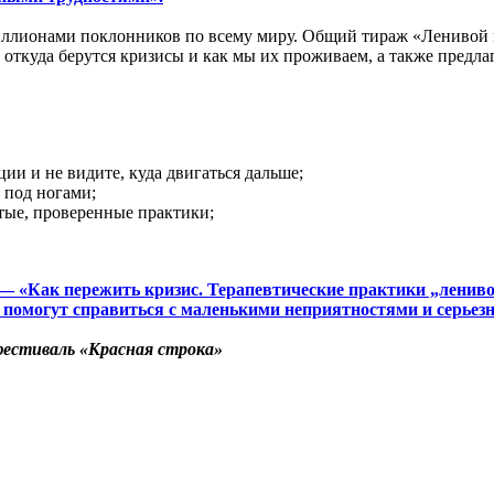
ллионами поклонников по всему миру. Общий тираж «Ленивой ма
 откуда берутся кризисы и как мы их проживаем, а также предл
ии и не видите, куда двигаться дальше;
 под ногами;
тые, проверенные практики;
— «Как пережить кризис. Терапевтические практики „ленив
е помогут справиться с маленькими неприятностями и серье
естиваль «Красная строка»