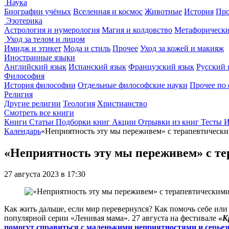
Наука
Биографии учёных
Вселенная и космос
Животные
История
Про
Эзотерика
Астрология и нумерология
Магия и колдовство
Метафорически
Уход за телом и лицом
Имидж и этикет
Мода и стиль
Прочее
Уход за кожей и макияж
Иностранные языки
Английский язык
Испанский язык
Французский язык
Русский 
Философия
История философии
Отдельные философские науки
Прочее по
Религия
Другие религии
Теология
Христианство
Смотреть все книги
Книги
Статьи
Подборки книг
Акции
Отрывки из книг
Тесты
И
Календарь
«Неприятность эту мы переживем» с терапевтичес
«Неприятность эту мы переживем» с 
27 августа 2023 в 17:30
Как жить дальше, если мир перевернулся? Как помочь себе ил
популярной серии «Ленивая мама». 27 августа на фестивале
«К
помогут справиться с маленькими неприятностями и серье