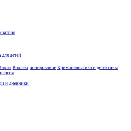
хиатрия
 для детей
Карты
Коллекционирование
Криминалистика и детективы
ология
ди и дневники