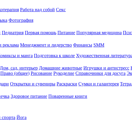
хотерапия
Работа над собой
Секс
ыка
Фотография
й
Педиатрия
Первая помощь
Питание
Популярная медицина
Пси
и реклама
Менеджмент и лидерство
Финансы
SMM
омиксы и манга
Подготовка к школе
Художественная литература
Дом, сад, интерьер
Домашние животные
Игрушки и антистресс
Право (общее)
Рисование
Рукоделие
Справочники для досуга
Эк
дари
Открытки и сувениры
Раскраски
Сумки и галантерея
Тетра
печка
Здоровое питание
Поваренные книги
 спорта
Йога