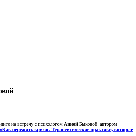
овой
одите на встречу с психологом
Анной
Быковой, автором
«Как пережить кризис. Терапевтические практики, которые