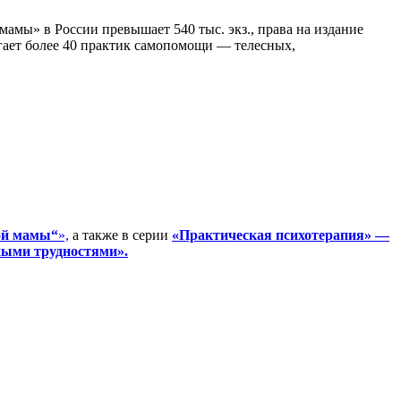
мы» в России превышает 540 тыс. экз., права на издание
агает более 40 практик самопомощи — телесных,
ой мамы“
»,
а также в серии
«Практическая психотерапия» —
зными трудностями»
.