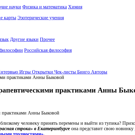
чие науки
Физика и математика
Химия
е карты
Эзотерические учения
язык
Другие языки
Прочее
 философии
Российская философия
нтервью
Игры
Открытки
Чек-листы
Бинго
Авторы
кими практиками Анны Быковой
терапевтическими практиками Анны Бык
и близкому человеку принять перемены и выйти из тупика? Прих
расная строка» в Екатеринбург
е
она представит свою новинку
зными трудностями».