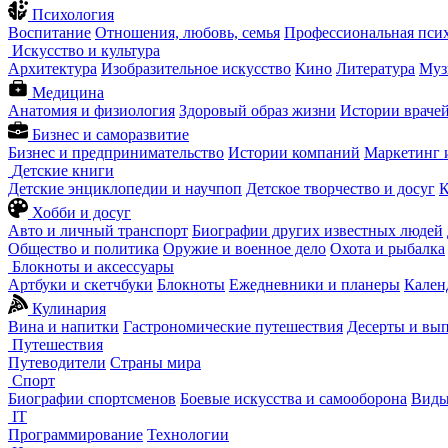
Психология
Воспитание
Отношения, любовь, семья
Профессиональная пси
Искусство и культура
Архитектура
Изобразительное искусство
Кино
Литература
Муз
Медицина
Анатомия и физиология
Здоровый образ жизни
Истории враче
Бизнес и саморазвитие
Бизнес и предпринимательство
Истории компаний
Маркетинг 
Детские книги
Детские энциклопедии и научпоп
Детское творчество и досуг
К
Хобби и досуг
Авто и личный транспорт
Биографии других известных людей
Общество и политика
Оружие и военное дело
Охота и рыбалка
Блокноты и аксессуары
Артбуки и скетчбуки
Блокноты
Ежедневники и планеры
Кален
Кулинария
Вина и напитки
Гастрономические путешествия
Десерты и вы
Путешествия
Путеводители
Страны мира
Спорт
Биографии спортсменов
Боевые искусства и самооборона
Виды
IT
Программирование
Технологии