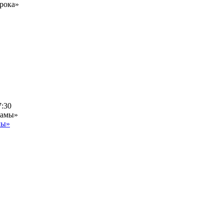
рока»
7:30
мы»