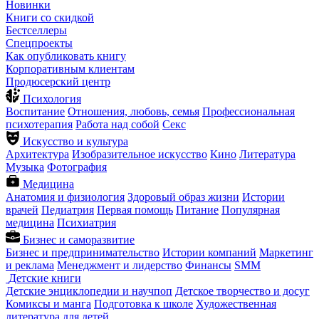
Новинки
Книги со скидкой
Бестселлеры
Спецпроекты
Как опубликовать книгу
Корпоративным клиентам
Продюсерский центр
Психология
Воспитание
Отношения, любовь, семья
Профессиональная
психотерапия
Работа над собой
Секс
Искусство и культура
Архитектура
Изобразительное искусство
Кино
Литература
Музыка
Фотография
Медицина
Анатомия и физиология
Здоровый образ жизни
Истории
врачей
Педиатрия
Первая помощь
Питание
Популярная
медицина
Психиатрия
Бизнес и саморазвитие
Бизнес и предпринимательство
Истории компаний
Маркетинг
и реклама
Менеджмент и лидерство
Финансы
SMM
Детские книги
Детские энциклопедии и научпоп
Детское творчество и досуг
Комиксы и манга
Подготовка к школе
Художественная
литература для детей