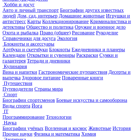
Хобби и досуг
Авто и личный транспорт
Биографии других известных
людей
Дом, сад, интерьер
Домашние животные
Игрушки и
антистресс
Карты
Коллекционирование
Криминалистика и
детективы
Общество и политика
Оружие и военное дело
Охота и рыбалка
Право (общее)
Рисование
Рукоделие
Справочники для досуга
Экология
Блокноты и аксессуары
Артбуки и скетчбуки
Блокноты
Ежедневники и планеры
Календари
Открытки и сувениры
Раскраски
Сумки и
галантерея
Тетради и дневники
Кулинария
Вина и напитки
Гастрономические путешествия
Десерты и
выпечка
Здоровое питание
Поваренные книги
Путешествия
Путеводители
Страны мира
Спорт
Биографии спортсменов
Боевые искусства и самооборона
Виды спорта
Йога
IT
Программирование
Технологии
Наука
Биографии учёных
Вселенная и космос
Животные
История
Прочие науки
Физика и математика
Химия
Эзотерика