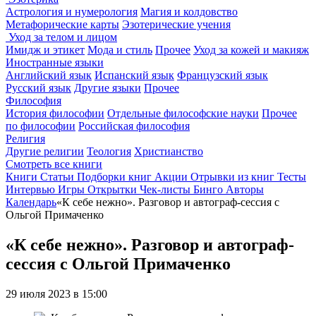
Астрология и нумерология
Магия и колдовство
Метафорические карты
Эзотерические учения
Уход за телом и лицом
Имидж и этикет
Мода и стиль
Прочее
Уход за кожей и макияж
Иностранные языки
Английский язык
Испанский язык
Французский язык
Русский язык
Другие языки
Прочее
Философия
История философии
Отдельные философские науки
Прочее
по философии
Российская философия
Религия
Другие религии
Теология
Христианство
Смотреть все книги
Книги
Статьи
Подборки книг
Акции
Отрывки из книг
Тесты
Интервью
Игры
Открытки
Чек-листы
Бинго
Авторы
Календарь
«К себе нежно». Разговор и автограф-сессия с
Ольгой Примаченко
«К себе нежно». Разговор и автограф-
сессия с Ольгой Примаченко
29 июля 2023 в 15:00