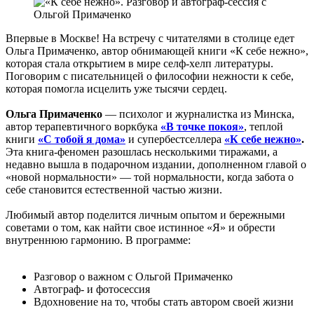
Впервые в Москве! На встречу с читателями в столице едет
Ольга Примаченко, автор обнимающей книги «К себе нежно»,
которая стала открытием в мире селф-хелп литературы.
Поговорим с писательницей о философии нежности к себе,
которая помогла исцелить уже тысячи сердец.
Ольга Примаченко
— психолог и журналистка из Минска,
автор терапевтичного воркбука
«В точке покоя»
, теплой
книги
«С тобой я дома»
и супербестселлера
«К себе нежно»
.
Эта книга-феномен разошлась несколькими тиражами, а
недавно вышла в подарочном издании, дополненном главой о
«новой нормальности» — той нормальности, когда забота о
себе становится естественной частью жизни.
Любимый автор поделится личным опытом и бережными
советами о том, как найти свое истинное «Я» и обрести
внутреннюю гармонию. В программе:
Разговор о важном с Ольгой Примаченко
Автограф- и фотосессия
Вдохновение на то, чтобы стать автором своей жизни