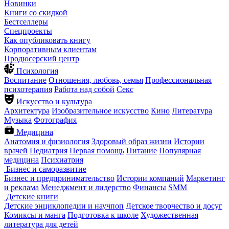
Новинки
Книги со скидкой
Бестселлеры
Спецпроекты
Как опубликовать книгу
Корпоративным клиентам
Продюсерский центр
Психология
Воспитание
Отношения, любовь, семья
Профессиональная
психотерапия
Работа над собой
Секс
Искусство и культура
Архитектура
Изобразительное искусство
Кино
Литература
Музыка
Фотография
Медицина
Анатомия и физиология
Здоровый образ жизни
Истории
врачей
Педиатрия
Первая помощь
Питание
Популярная
медицина
Психиатрия
Бизнес и саморазвитие
Бизнес и предпринимательство
Истории компаний
Маркетинг
и реклама
Менеджмент и лидерство
Финансы
SMM
Детские книги
Детские энциклопедии и научпоп
Детское творчество и досуг
Комиксы и манга
Подготовка к школе
Художественная
литература для детей