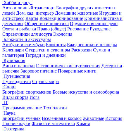
Хобби и досуг
Авто и личный транспорт
Биографии других известных
людей
Дом, сад, интерьер
Домашние животные
Игрушки и
антистресс
Карты
Коллекционирование
Криминалистика и
детективы
Общество и политика
Оружие и военное дело
Охота и рыбалка
Право (общее)
Рисование
Рукоделие
Справочники для досуга
Экология
Блокноты и аксессуары
Артбуки и скетчбуки
Блокноты
Ежедневники и планеры
Календари
Открытки и сувениры
Раскраски
Сумки и
галантерея
Тетради и дневники
Кулинария
Вина и напитки
Гастрономические путешествия
Десерты и
выпечка
Здоровое питание
Поваренные книги
Путешествия
Путеводители
Страны мира
Спорт
Биографии спортсменов
Боевые искусства и самооборона
Виды спорта
Йога
IT
Программирование
Технологии
Наука
Биографии учёных
Вселенная и космос
Животные
История
Прочие науки
Физика и математика
Химия
Эзотерика