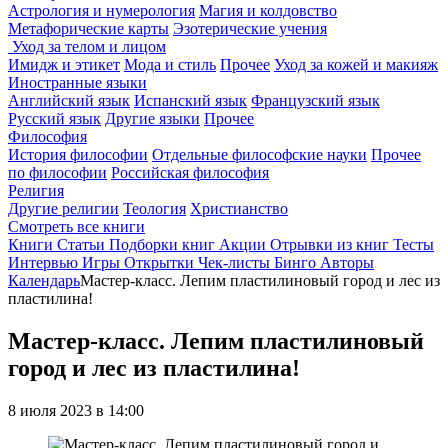
Астрология и нумерология
Магия и колдовство
Метафорические карты
Эзотерические учения
Уход за телом и лицом
Имидж и этикет
Мода и стиль
Прочее
Уход за кожей и макияж
Иностранные языки
Английский язык
Испанский язык
Французский язык
Русский язык
Другие языки
Прочее
Философия
История философии
Отдельные философские науки
Прочее
по философии
Российская философия
Религия
Другие религии
Теология
Христианство
Смотреть все книги
Книги
Статьи
Подборки книг
Акции
Отрывки из книг
Тесты
Интервью
Игры
Открытки
Чек-листы
Бинго
Авторы
Календарь
Мастер-класс. Лепим пластилиновый город и лес из
пластилина!
Мастер-класс. Лепим пластилиновый
город и лес из пластилина!
8 июля 2023 в 14:00