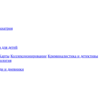
хиатрия
 для детей
Карты
Коллекционирование
Криминалистика и детективы
ология
ди и дневники