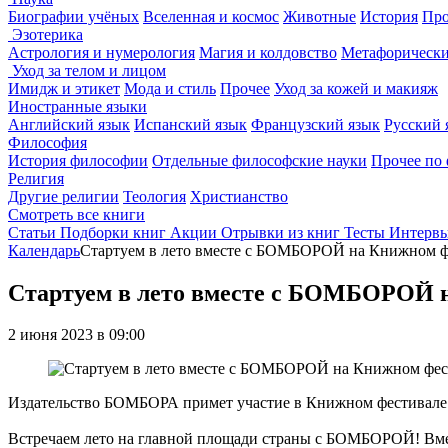
Биографии учёных
Вселенная и космос
Животные
История
Про
Эзотерика
Астрология и нумерология
Магия и колдовство
Метафорически
Уход за телом и лицом
Имидж и этикет
Мода и стиль
Прочее
Уход за кожей и макияж
Иностранные языки
Английский язык
Испанский язык
Французский язык
Русский 
Философия
История философии
Отдельные философские науки
Прочее по
Религия
Другие религии
Теология
Христианство
Смотреть все книги
Статьи
Подборки книг
Акции
Отрывки из книг
Тесты
Интерв
Календарь
Стартуем в лето вместе с БОМБОРОЙ на Книжном ф
Стартуем в лето вместе с БОМБОРОЙ 
2 июня 2023 в 09:00
Издательство БОМБОРА примет участие в Книжном фестивале «
Встречаем лето на главной площади страны с БОМБОРОЙ! Вме