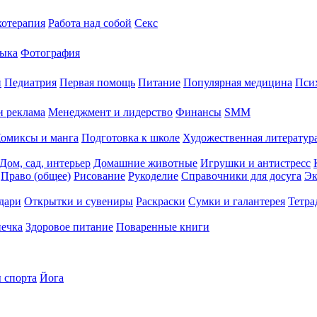
хотерапия
Работа над собой
Секс
ыка
Фотография
й
Педиатрия
Первая помощь
Питание
Популярная медицина
Пси
и реклама
Менеджмент и лидерство
Финансы
SMM
омиксы и манга
Подготовка к школе
Художественная литература
Дом, сад, интерьер
Домашние животные
Игрушки и антистресс
Право (общее)
Рисование
Рукоделие
Справочники для досуга
Эк
дари
Открытки и сувениры
Раскраски
Сумки и галантерея
Тетра
печка
Здоровое питание
Поваренные книги
 спорта
Йога