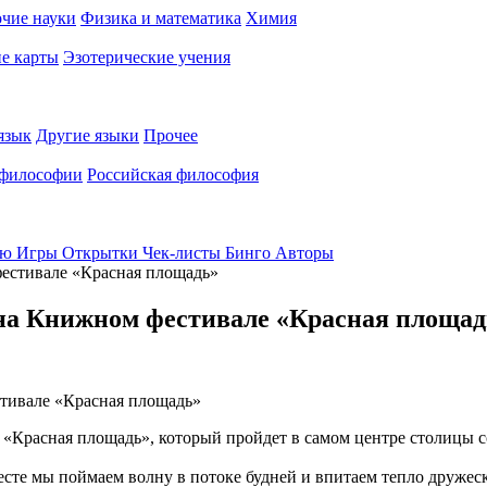
чие науки
Физика и математика
Химия
е карты
Эзотерические учения
язык
Другие языки
Прочее
 философии
Российская философия
ью
Игры
Открытки
Чек-листы
Бинго
Авторы
естивале «Красная площадь»
на Книжном фестивале «Красная площад
Красная площадь», который пройдет в самом центре столицы со
сте мы поймаем волну в потоке будней и впитаем тепло друж