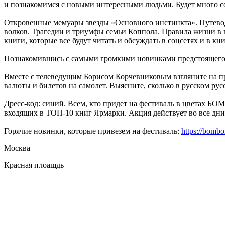
и познакомимся с новыми интересными людьми. Будет много со
Откровенные мемуары звезды «Основного инстинкта». Путеводи
волков. Трагедии и триумфы семьи Коппола. Правила жизни в 
книги, которые все будут читать и обсуждать в соцсетях и в к
Познакомившись с самыми громкими новинками предстоящего 
Вместе с телеведущим Борисом Корчевниковым взгляните на про
валюты и билетов на самолет. Выясните, сколько в русском ру
Дресс-код: синий. Всем, кто придет на фестиваль в цветах Б
входящих в ТОП-10 книг Ярмарки. Акция действует во все дни
Горячие новинки, которые привезем на фестиваль:
https://bombo
Москва
Красная плоащдь