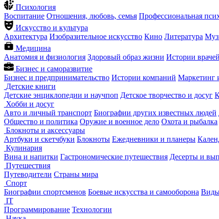
Психология
Воспитание
Отношения, любовь, семья
Профессиональная пси
Искусство и культура
Архитектура
Изобразительное искусство
Кино
Литература
Муз
Медицина
Анатомия и физиология
Здоровый образ жизни
Истории враче
Бизнес и саморазвитие
Бизнес и предпринимательство
Истории компаний
Маркетинг 
Детские книги
Детские энциклопедии и научпоп
Детское творчество и досуг
К
Хобби и досуг
Авто и личный транспорт
Биографии других известных людей
Общество и политика
Оружие и военное дело
Охота и рыбалка
Блокноты и аксессуары
Артбуки и скетчбуки
Блокноты
Ежедневники и планеры
Кален
Кулинария
Вина и напитки
Гастрономические путешествия
Десерты и вы
Путешествия
Путеводители
Страны мира
Спорт
Биографии спортсменов
Боевые искусства и самооборона
Виды
IT
Программирование
Технологии
Наука