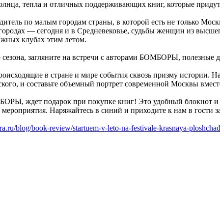
лнца, тепла и отличных поддерживающих книг, которые придут 
тель по малым городам страны, в которой есть не только Моск
городах — сегодня и в Средневековье, судьбы женщин из высшег
нижных клубах этим летом.
сезона, загляните на встречи с авторами БОМБОРЫ, полезные 
исходящие в стране и мире события сквозь призму истории. Нак
сского, и составьте объемный портрет современной Москвы вмест
ОМБОРЫ, ждет подарок при покупке книг! Это удобный блокнот и
 мероприятия. Наряжайтесь в синий и приходите к нам в гости
ra.ru/blog/book-review/startuem-v-leto-na-festivale-krasnaya-ploshchad