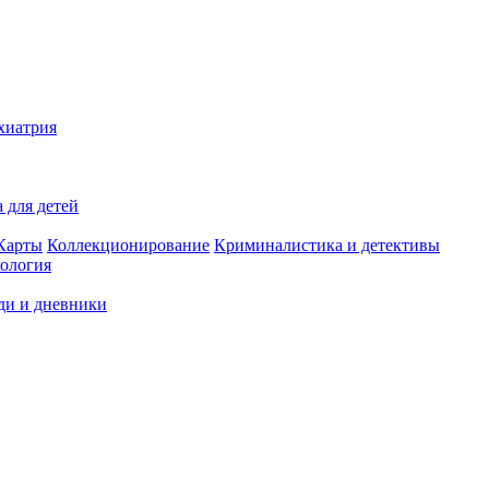
хиатрия
 для детей
Карты
Коллекционирование
Криминалистика и детективы
ология
ди и дневники