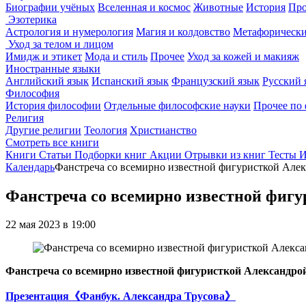
Биографии учёных
Вселенная и космос
Животные
История
Про
Эзотерика
Астрология и нумерология
Магия и колдовство
Метафорически
Уход за телом и лицом
Имидж и этикет
Мода и стиль
Прочее
Уход за кожей и макияж
Иностранные языки
Английский язык
Испанский язык
Французский язык
Русский 
Философия
История философии
Отдельные философские науки
Прочее по
Религия
Другие религии
Теология
Христианство
Смотреть все книги
Книги
Статьи
Подборки книг
Акции
Отрывки из книг
Тесты
И
Календарь
Фанстреча со всемирно известной фигуристкой Але
Фанстреча со всемирно известной фигу
22 мая 2023 в 19:00
Фанстреча со всемирно известной фигуристкой Александро
Презентация《Фанбук. Александра Трусова》