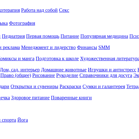
хотерапия
Работа над собой
Секс
ыка
Фотография
й
Педиатрия
Первая помощь
Питание
Популярная медицина
Пси
и реклама
Менеджмент и лидерство
Финансы
SMM
омиксы и манга
Подготовка к школе
Художественная литература
Дом, сад, интерьер
Домашние животные
Игрушки и антистресс
Право (общее)
Рисование
Рукоделие
Справочники для досуга
Эк
дари
Открытки и сувениры
Раскраски
Сумки и галантерея
Тетра
печка
Здоровое питание
Поваренные книги
 спорта
Йога