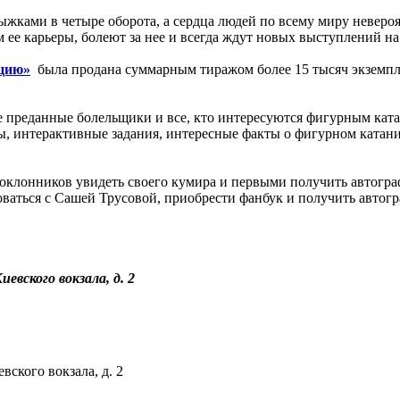
жками в четыре оборота, а сердца людей по всему миру неверо
е карьеры, болеют за нее и всегда ждут новых выступлений на 
ацию»
была продана суммарным тиражом более 15 тысяч экземпляр
е преданные болельщики и все, кто интересуются фигурным ката
ы, интерактивные задания, интересные факты о фигурном катани
поклонников увидеть своего кумира и первыми получить автогра
оваться с Сашей Трусовой, приобрести фанбук и получить автогр
вского вокзала, д. 2
ского вокзала, д. 2