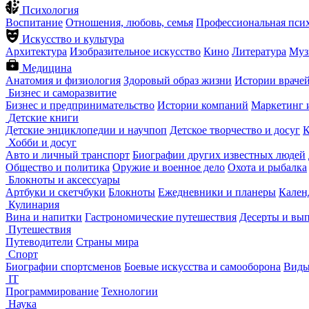
Психология
Воспитание
Отношения, любовь, семья
Профессиональная пси
Искусство и культура
Архитектура
Изобразительное искусство
Кино
Литература
Муз
Медицина
Анатомия и физиология
Здоровый образ жизни
Истории враче
Бизнес и саморазвитие
Бизнес и предпринимательство
Истории компаний
Маркетинг 
Детские книги
Детские энциклопедии и научпоп
Детское творчество и досуг
К
Хобби и досуг
Авто и личный транспорт
Биографии других известных людей
Общество и политика
Оружие и военное дело
Охота и рыбалка
Блокноты и аксессуары
Артбуки и скетчбуки
Блокноты
Ежедневники и планеры
Кален
Кулинария
Вина и напитки
Гастрономические путешествия
Десерты и вы
Путешествия
Путеводители
Страны мира
Спорт
Биографии спортсменов
Боевые искусства и самооборона
Виды
IT
Программирование
Технологии
Наука