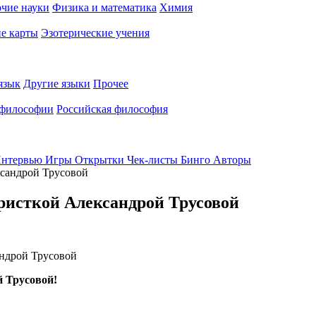
чие науки
Физика и математика
Химия
е карты
Эзотерические учения
язык
Другие языки
Прочее
 философии
Российская философия
нтервью
Игры
Открытки
Чек-листы
Бинго
Авторы
ксандрой Трусовой
ристкой Александрой Трусовой
й Трусовой!