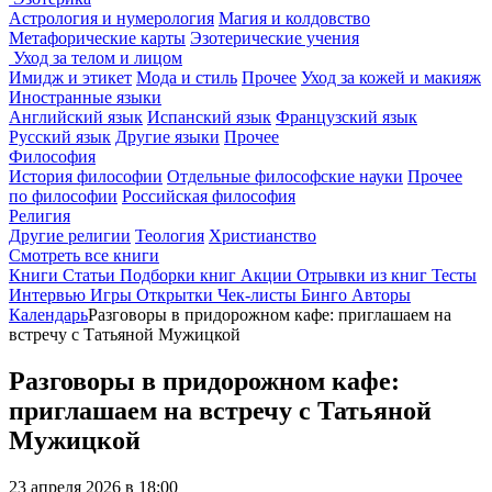
Астрология и нумерология
Магия и колдовство
Метафорические карты
Эзотерические учения
Уход за телом и лицом
Имидж и этикет
Мода и стиль
Прочее
Уход за кожей и макияж
Иностранные языки
Английский язык
Испанский язык
Французский язык
Русский язык
Другие языки
Прочее
Философия
История философии
Отдельные философские науки
Прочее
по философии
Российская философия
Религия
Другие религии
Теология
Христианство
Смотреть все книги
Книги
Статьи
Подборки книг
Акции
Отрывки из книг
Тесты
Интервью
Игры
Открытки
Чек-листы
Бинго
Авторы
Календарь
Разговоры в придорожном кафе: приглашаем на
встречу с Татьяной Мужицкой
Разговоры в придорожном кафе:
приглашаем на встречу с Татьяной
Мужицкой
23 апреля 2026 в 18:00