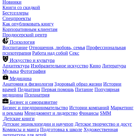
Новинки
Книги со скидкой
Бестселлеры
Спецпроекты
Как опубликовать книгу
Корпоративным клиентам
Продюсерский центр
Психология
Воспитание
Отношения, любовь, семья
Профессиональная
психотерапия
Работа над собой
Секс
Искусство и культура
Архитектура
Изобразительное искусство
Кино
Литература
Музыка
Фотография
Медицина
Анатомия и физиология
Здоровый образ жизни
Истории
врачей
Педиатрия
Первая помощь
Питание
Популярная
медицина
Психиатрия
Бизнес и саморазвитие
Бизнес и предпринимательство
Истории компаний
Маркетинг
и реклама
Менеджмент и лидерство
Финансы
SMM
Детские книги
Детские энциклопедии и научпоп
Детское творчество и досуг
Комиксы и манга
Подготовка к школе
Художественная
литература для детей