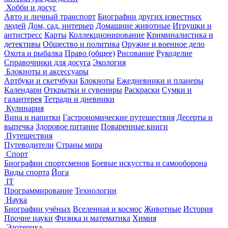
Хобби и досуг
Авто и личный транспорт
Биографии других известных
людей
Дом, сад, интерьер
Домашние животные
Игрушки и
антистресс
Карты
Коллекционирование
Криминалистика и
детективы
Общество и политика
Оружие и военное дело
Охота и рыбалка
Право (общее)
Рисование
Рукоделие
Справочники для досуга
Экология
Блокноты и аксессуары
Артбуки и скетчбуки
Блокноты
Ежедневники и планеры
Календари
Открытки и сувениры
Раскраски
Сумки и
галантерея
Тетради и дневники
Кулинария
Вина и напитки
Гастрономические путешествия
Десерты и
выпечка
Здоровое питание
Поваренные книги
Путешествия
Путеводители
Страны мира
Спорт
Биографии спортсменов
Боевые искусства и самооборона
Виды спорта
Йога
IT
Программирование
Технологии
Наука
Биографии учёных
Вселенная и космос
Животные
История
Прочие науки
Физика и математика
Химия
Эзотерика