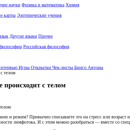
чие науки
Физика и математика
Химия
е карты
Эзотерические учения
язык
Другие языки
Прочее
 философии
Российская философия
нтервью
Игры
Открытки
Чек-листы
Бинго
Авторы
 с телом
е происходит с телом
тание и режим? Привычно списываете это на стресс или возраст и
ности лимфотока. И с этим можно разобраться — вместе со спе