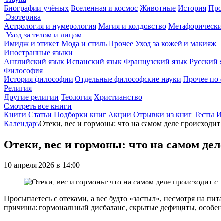
Биографии учёных
Вселенная и космос
Животные
История
Про
Эзотерика
Астрология и нумерология
Магия и колдовство
Метафорически
Уход за телом и лицом
Имидж и этикет
Мода и стиль
Прочее
Уход за кожей и макияж
Иностранные языки
Английский язык
Испанский язык
Французский язык
Русский 
Философия
История философии
Отдельные философские науки
Прочее по
Религия
Другие религии
Теология
Христианство
Смотреть все книги
Книги
Статьи
Подборки книг
Акции
Отрывки из книг
Тесты
И
Календарь
Отеки, вес и гормоны: что на самом деле происходит
Отеки, вес и гормоны: что на самом дел
10 апреля 2026 в 14:00
Просыпаетесь с отеками, а вес будто «застыл», несмотря на пи
причины: гормональный дисбаланс, скрытые дефициты, особен