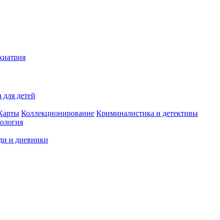
хиатрия
 для детей
Карты
Коллекционирование
Криминалистика и детективы
ология
ди и дневники