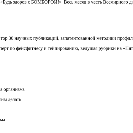
 «Будь здоров с БОМБОРОЙ!». Весь месяц в честь Всемирного д
втор 30 научных публикаций, запатентованной методики профи
перт по фейсфитнесу и тейпированию, ведущая рубрики на «Пят
ла организма
тим делать
ома