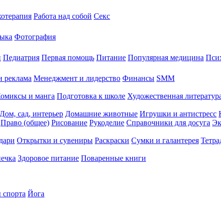
хотерапия
Работа над собой
Секс
ыка
Фотография
й
Педиатрия
Первая помощь
Питание
Популярная медицина
Пси
и реклама
Менеджмент и лидерство
Финансы
SMM
омиксы и манга
Подготовка к школе
Художественная литература
Дом, сад, интерьер
Домашние животные
Игрушки и антистресс
Право (общее)
Рисование
Рукоделие
Справочники для досуга
Эк
дари
Открытки и сувениры
Раскраски
Сумки и галантерея
Тетра
печка
Здоровое питание
Поваренные книги
 спорта
Йога