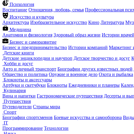
Психология
Воспитание
Отношения, любовь, семья
Профессиональная пси
Искусство и культура
Архитектура
Изобразительное искусство
Кино
Литература
Муз
Медицина
Анатомия и физиология
Здоровый образ жизни
Истории враче
Бизнес и саморазвитие
Бизнес и предпринимательство
Истории компаний
Маркетинг 
Детские книги
Детские энциклопедии и научпоп
Детское творчество и досуг
К
Хобби и досуг
Авто и личный транспорт
Биографии других известных людей
Общество и политика
Оружие и военное дело
Охота и рыбалка
Блокноты и аксессуары
Артбуки и скетчбуки
Блокноты
Ежедневники и планеры
Кален
Кулинария
Вина и напитки
Гастрономические путешествия
Десерты и вы
Путешествия
Путеводители
Страны мира
Спорт
Биографии спортсменов
Боевые искусства и самооборона
Виды
IT
Программирование
Технологии
Наука