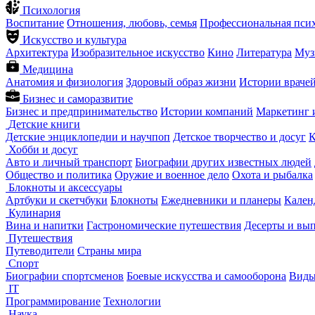
Психология
Воспитание
Отношения, любовь, семья
Профессиональная пси
Искусство и культура
Архитектура
Изобразительное искусство
Кино
Литература
Муз
Медицина
Анатомия и физиология
Здоровый образ жизни
Истории враче
Бизнес и саморазвитие
Бизнес и предпринимательство
Истории компаний
Маркетинг 
Детские книги
Детские энциклопедии и научпоп
Детское творчество и досуг
К
Хобби и досуг
Авто и личный транспорт
Биографии других известных людей
Общество и политика
Оружие и военное дело
Охота и рыбалка
Блокноты и аксессуары
Артбуки и скетчбуки
Блокноты
Ежедневники и планеры
Кален
Кулинария
Вина и напитки
Гастрономические путешествия
Десерты и вы
Путешествия
Путеводители
Страны мира
Спорт
Биографии спортсменов
Боевые искусства и самооборона
Виды
IT
Программирование
Технологии
Наука