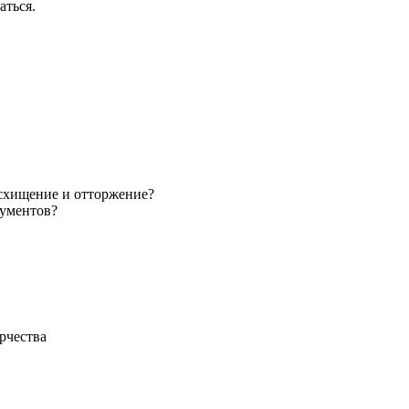
аться.
схищение и отторжение?
рументов?
рчества