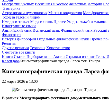
Биографии учёных
Вселенная и космос
Животные
История
Про
Эзотерика
Астрология и нумерология
Магия и колдовство
Метафорически
Уход за телом и лицом
Имидж и этикет
Мода и стиль
Прочее
Уход за кожей и макияж
Иностранные языки
Английский язык
Испанский язык
Французский язык
Русский 
Философия
История философии
Отдельные философские науки
Прочее по
Религия
Другие религии
Теология
Христианство
Смотреть все книги
Книги
Статьи
Подборки книг
Акции
Отрывки из книг
Тесты
И
Календарь
Кинематографическая правда Ларса фон Триера
Кинематографическая правда Ларса фо
22 марта 2026 в 13:00
В рамках Международного фестиваля документального кин