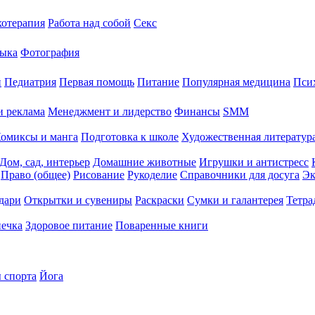
хотерапия
Работа над собой
Секс
ыка
Фотография
й
Педиатрия
Первая помощь
Питание
Популярная медицина
Пси
и реклама
Менеджмент и лидерство
Финансы
SMM
омиксы и манга
Подготовка к школе
Художественная литература
Дом, сад, интерьер
Домашние животные
Игрушки и антистресс
Право (общее)
Рисование
Рукоделие
Справочники для досуга
Эк
дари
Открытки и сувениры
Раскраски
Сумки и галантерея
Тетра
печка
Здоровое питание
Поваренные книги
 спорта
Йога