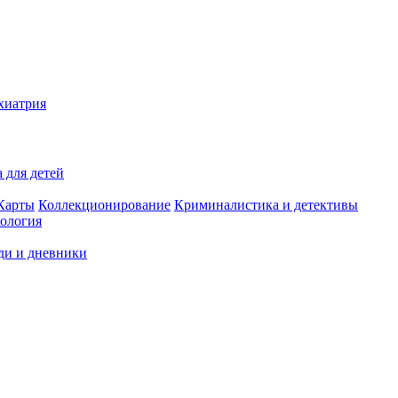
хиатрия
 для детей
Карты
Коллекционирование
Криминалистика и детективы
ология
ди и дневники