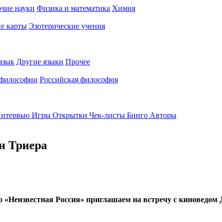
чие науки
Физика и математика
Химия
е карты
Эзотерические учения
язык
Другие языки
Прочее
 философии
Российская философия
нтервью
Игры
Открытки
Чек-листы
Бинго
Авторы
н Триера
о «Неизвестная Россия» приглашаем на встречу с киноведо