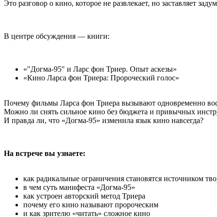
Это разговор о кино, которое не развлекает, но заставляет задум
В центре обсуждения — книги:
«"Догма-95" и Ларс фон Триер. Опыт аскезы»
«Кино Ларса фон Триера: Пророческий голос»
Почему фильмы Ларса фон Триера вызывают одновременно во
Можно ли снять сильное кино без бюджета и привычных инст
И правда ли, что «Догма-95» изменила язык кино навсегда?
На встрече вы узнаете:
как радикальные ограничения становятся источником тво
в чем суть манифеста «Догма-95»
как устроен авторский метод Триера
почему его кино называют пророческим
и как зрителю «читать» сложное кино