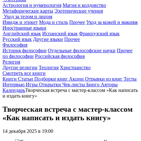
Астрология и нумерология
Магия и колдовство
Метафорические карты
Эзотерические учения
Уход за телом и лицом
Имидж и этикет
Мода и стиль
Прочее
Уход за кожей и макияж
Иностранные языки
Английский язык
Испанский язык
Французский язык
Русский язык
Другие языки
Прочее
Философия
История философии
Отдельные философские науки
Прочее
по философии
Российская философия
Религия
Другие религии
Теология
Христианство
Смотреть все книги
Книги
Статьи
Подборки книг
Акции
Отрывки из книг
Тесты
Интервью
Игры
Открытки
Чек-листы
Бинго
Авторы
Календарь
Творческая встреча с мастер-классом «Как написать
и издать книгу»
Творческая встреча с мастер-классом
«Как написать и издать книгу»
14 декабря 2025 в 19:00