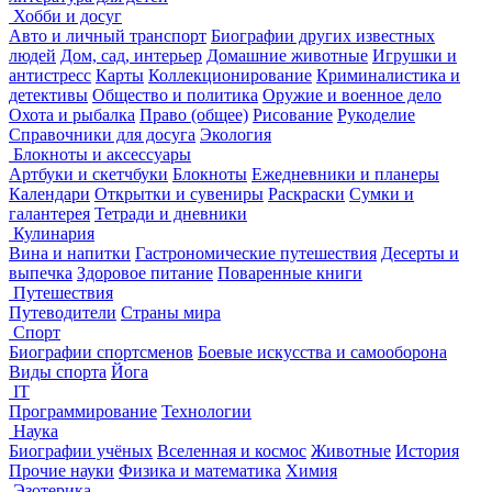
Хобби и досуг
Авто и личный транспорт
Биографии других известных
людей
Дом, сад, интерьер
Домашние животные
Игрушки и
антистресс
Карты
Коллекционирование
Криминалистика и
детективы
Общество и политика
Оружие и военное дело
Охота и рыбалка
Право (общее)
Рисование
Рукоделие
Справочники для досуга
Экология
Блокноты и аксессуары
Артбуки и скетчбуки
Блокноты
Ежедневники и планеры
Календари
Открытки и сувениры
Раскраски
Сумки и
галантерея
Тетради и дневники
Кулинария
Вина и напитки
Гастрономические путешествия
Десерты и
выпечка
Здоровое питание
Поваренные книги
Путешествия
Путеводители
Страны мира
Спорт
Биографии спортсменов
Боевые искусства и самооборона
Виды спорта
Йога
IT
Программирование
Технологии
Наука
Биографии учёных
Вселенная и космос
Животные
История
Прочие науки
Физика и математика
Химия
Эзотерика