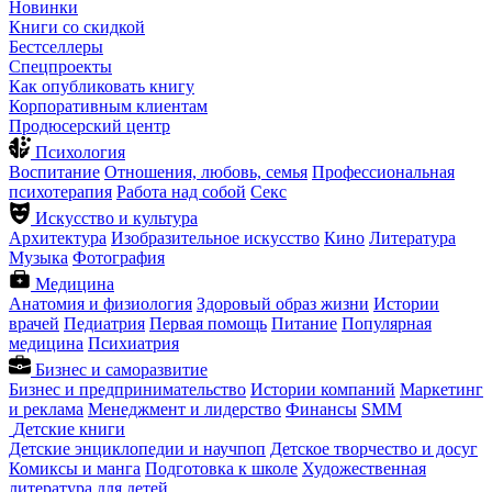
Новинки
Книги со скидкой
Бестселлеры
Спецпроекты
Как опубликовать книгу
Корпоративным клиентам
Продюсерский центр
Психология
Воспитание
Отношения, любовь, семья
Профессиональная
психотерапия
Работа над собой
Секс
Искусство и культура
Архитектура
Изобразительное искусство
Кино
Литература
Музыка
Фотография
Медицина
Анатомия и физиология
Здоровый образ жизни
Истории
врачей
Педиатрия
Первая помощь
Питание
Популярная
медицина
Психиатрия
Бизнес и саморазвитие
Бизнес и предпринимательство
Истории компаний
Маркетинг
и реклама
Менеджмент и лидерство
Финансы
SMM
Детские книги
Детские энциклопедии и научпоп
Детское творчество и досуг
Комиксы и манга
Подготовка к школе
Художественная
литература для детей