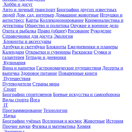
Хобби и досуг
Авто и личный транспорт
Биографии других известных
людей
Дом, сад, интерьер
Домашние животные
Игрушки и
антистресс
Карты
Коллекционирование
Криминалистика и
детективы
Общество и политика
Оружие и военное дело
Охота и рыбалка
Право (общее)
Рисование
Рукоделие
Справочники для досуга
Экология
Блокноты и аксессуары
Артбуки и скетчбуки
Блокноты
Ежедневники и планеры
Календари
Открытки и сувениры
Раскраски
Сумки и
галантерея
Тетради и дневники
Кулинария
Вина и напитки
Гастрономические путешествия
Десерты и
выпечка
Здоровое питание
Поваренные книги
Путешествия
Путеводители
Страны мира
Спорт
Биографии спортсменов
Боевые искусства и самооборона
Виды спорта
Йога
IT
Программирование
Технологии
Наука
Биографии учёных
Вселенная и космос
Животные
История
Прочие науки
Физика и математика
Химия
Эзотерика