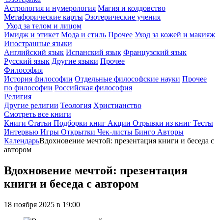
Астрология и нумерология
Магия и колдовство
Метафорические карты
Эзотерические учения
Уход за телом и лицом
Имидж и этикет
Мода и стиль
Прочее
Уход за кожей и макияж
Иностранные языки
Английский язык
Испанский язык
Французский язык
Русский язык
Другие языки
Прочее
Философия
История философии
Отдельные философские науки
Прочее
по философии
Российская философия
Религия
Другие религии
Теология
Христианство
Смотреть все книги
Книги
Статьи
Подборки книг
Акции
Отрывки из книг
Тесты
Интервью
Игры
Открытки
Чек-листы
Бинго
Авторы
Календарь
Вдохновение мечтой: презентация книги и беседа с
автором
Вдохновение мечтой: презентация
книги и беседа с автором
18 ноября 2025 в 19:00