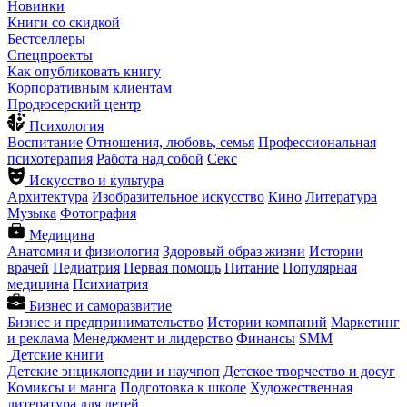
Новинки
Книги со скидкой
Бестселлеры
Спецпроекты
Как опубликовать книгу
Корпоративным клиентам
Продюсерский центр
Психология
Воспитание
Отношения, любовь, семья
Профессиональная
психотерапия
Работа над собой
Секс
Искусство и культура
Архитектура
Изобразительное искусство
Кино
Литература
Музыка
Фотография
Медицина
Анатомия и физиология
Здоровый образ жизни
Истории
врачей
Педиатрия
Первая помощь
Питание
Популярная
медицина
Психиатрия
Бизнес и саморазвитие
Бизнес и предпринимательство
Истории компаний
Маркетинг
и реклама
Менеджмент и лидерство
Финансы
SMM
Детские книги
Детские энциклопедии и научпоп
Детское творчество и досуг
Комиксы и манга
Подготовка к школе
Художественная
литература для детей