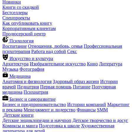
Новинки
Книги со скидкой
Бестселлеры
Спецпроекты
Как опубликовать книгу
Корпоративным клиентам
Продюсерский центр
Психология
Воспитание
Отношения, любовь, семья
Профессиональная
психотерапия
Работа над собой
Секс
Искусство и культура
Архитектура
Изобразительное искусство
Кино
Литература
Музыка
Фотография
Медицина
Анатомия и физиология
Здоровый образ жизни
Истории
врачей
Педиатрия
Первая помощь
Питание
Популярная
медицина
Психиатрия
Бизнес и саморазвитие
Бизнес и предпринимательство
Истории компаний
Маркетинг
и реклама
Менеджмент и лидерство
Финансы
SMM
Детские книги
Детские энциклопедии и научпоп
Детское творчество и досуг
Комиксы и манга
Подготовка к школе
Художественная
литература для детей