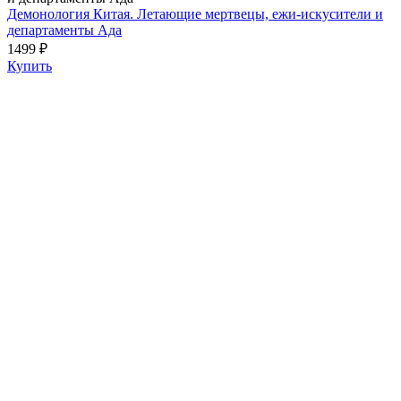
Демонология Китая. Летающие мертвецы, ежи-искусители и
департаменты Ада
1499 ₽
Купить