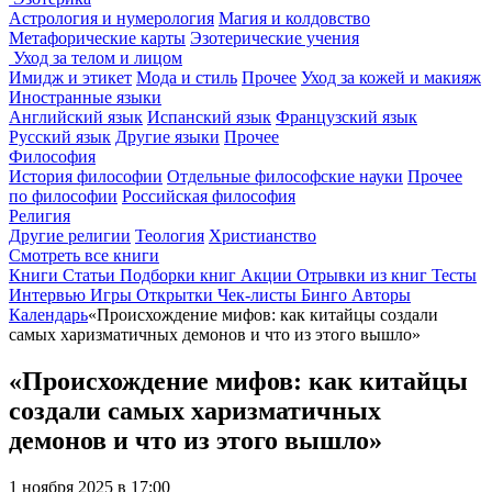
Астрология и нумерология
Магия и колдовство
Метафорические карты
Эзотерические учения
Уход за телом и лицом
Имидж и этикет
Мода и стиль
Прочее
Уход за кожей и макияж
Иностранные языки
Английский язык
Испанский язык
Французский язык
Русский язык
Другие языки
Прочее
Философия
История философии
Отдельные философские науки
Прочее
по философии
Российская философия
Религия
Другие религии
Теология
Христианство
Смотреть все книги
Книги
Статьи
Подборки книг
Акции
Отрывки из книг
Тесты
Интервью
Игры
Открытки
Чек-листы
Бинго
Авторы
Календарь
«Происхождение мифов: как китайцы создали
самых харизматичных демонов и что из этого вышло»
«Происхождение мифов: как китайцы
создали самых харизматичных
демонов и что из этого вышло»
1 ноября 2025 в 17:00