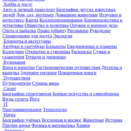
Хобби и досуг
Авто и личный транспорт
Биографии других известных
людей
Дом, сад, интерьер
Домашние животные
Игрушки и
антистресс
Карты
Коллекционирование
Криминалистика и
детективы
Общество и политика
Оружие и военное дело
Охота и рыбалка
Право (общее)
Рисование
Рукоделие
Справочники для досуга
Экология
Блокноты и аксессуары
Артбуки и скетчбуки
Блокноты
Ежедневники и планеры
Календари
Открытки и сувениры
Раскраски
Сумки и
галантерея
Тетради и дневники
Кулинария
Вина и напитки
Гастрономические путешествия
Десерты и
выпечка
Здоровое питание
Поваренные книги
Путешествия
Путеводители
Страны мира
Спорт
Биографии спортсменов
Боевые искусства и самооборона
Виды спорта
Йога
IT
Программирование
Технологии
Наука
Биографии учёных
Вселенная и космос
Животные
История
Прочие науки
Физика и математика
Химия
Эзотерика