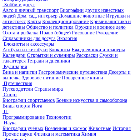
Хобби и досуг
Авто и личный транспорт
Биографии других известных
людей
Дом, сад, интерьер
Домашние животные
Игрушки и
антистресс
Карты
Коллекционирование
Криминалистика и
детективы
Общество и политика
Оружие и военное дело
Охота и рыбалка
Право (общее)
Рисование
Рукоделие
Справочники для досуга
Экология
Блокноты и аксессуары
Артбуки и скетчбуки
Блокноты
Ежедневники и планеры
Календари
Открытки и сувениры
Раскраски
Сумки и
галантерея
Тетради и дневники
Кулинария
Вина и напитки
Гастрономические путешествия
Десерты и
выпечка
Здоровое питание
Поваренные книги
Путешествия
Путеводители
Страны мира
Спорт
Биографии спортсменов
Боевые искусства и самооборона
Виды спорта
Йога
IT
Программирование
Технологии
Наука
Биографии учёных
Вселенная и космос
Животные
История
Прочие науки
Физика и математика
Химия
Эзотерика