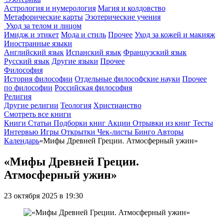
Астрология и нумерология
Магия и колдовство
Метафорические карты
Эзотерические учения
Уход за телом и лицом
Имидж и этикет
Мода и стиль
Прочее
Уход за кожей и макияж
Иностранные языки
Английский язык
Испанский язык
Французский язык
Русский язык
Другие языки
Прочее
Философия
История философии
Отдельные философские науки
Прочее
по философии
Российская философия
Религия
Другие религии
Теология
Христианство
Смотреть все книги
Книги
Статьи
Подборки книг
Акции
Отрывки из книг
Тесты
Интервью
Игры
Открытки
Чек-листы
Бинго
Авторы
Календарь
«Мифы Древней Греции. Атмосферный ужин»
«Мифы Древней Греции.
Атмосферный ужин»
23 октября 2025 в 19:30