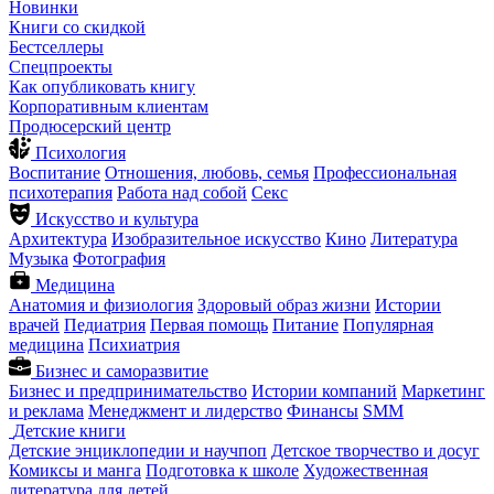
Новинки
Книги со скидкой
Бестселлеры
Спецпроекты
Как опубликовать книгу
Корпоративным клиентам
Продюсерский центр
Психология
Воспитание
Отношения, любовь, семья
Профессиональная
психотерапия
Работа над собой
Секс
Искусство и культура
Архитектура
Изобразительное искусство
Кино
Литература
Музыка
Фотография
Медицина
Анатомия и физиология
Здоровый образ жизни
Истории
врачей
Педиатрия
Первая помощь
Питание
Популярная
медицина
Психиатрия
Бизнес и саморазвитие
Бизнес и предпринимательство
Истории компаний
Маркетинг
и реклама
Менеджмент и лидерство
Финансы
SMM
Детские книги
Детские энциклопедии и научпоп
Детское творчество и досуг
Комиксы и манга
Подготовка к школе
Художественная
литература для детей