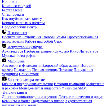
Новинки
Книги со скидкой
Бестселлеры
Спецпроекты
Как опубликовать книгу
Корпоративным клиентам
Продюсерский центр
Психология
Воспитание
Отношения, любовь, семья
Профессиональная
психотерапия
Работа над собой
Секс
Искусство и культура
Архитектура
Изобразительное искусство
Кино
Литература
Музыка
Фотография
Медицина
Анатомия и физиология
Здоровый образ жизни
Истории
врачей
Педиатрия
Первая помощь
Питание
Популярная
медицина
Психиатрия
Бизнес и саморазвитие
Бизнес и предпринимательство
Истории компаний
Маркетинг
и реклама
Менеджмент и лидерство
Финансы
SMM
Детские книги
Детские энциклопедии и научпоп
Детское творчество и досуг
Комиксы и манга
Подготовка к школе
Художественная
литература для детей