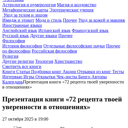
Астрология и нумерология
Магия и колдовство
Метафорические карты
Эзотерические учения
Уход за телом и лицом
Имидж и этикет
Мода и стиль
Прочее
Уход за кожей и макияж
Иностранные языки
Английский язык
Испанский язык
Французский язык
Русский язык
Другие языки
Прочее
Философия
История философии
Отдельные философские науки
Прочее
по философии
Российская философия
Религия
Другие религии
Теология
Христианство
Смотреть все книги
Книги
Статьи
Подборки книг
Акции
Отрывки из книг
Тесты
Интервью
Игры
Открытки
Чек-листы
Бинго
Авторы
Календарь
Презентация книги «72 рецепта твоей уверенности
в отношениях»
Презентация книги «72 рецепта твоей
уверенности в отношениях»
27 октября 2025 в 19:00