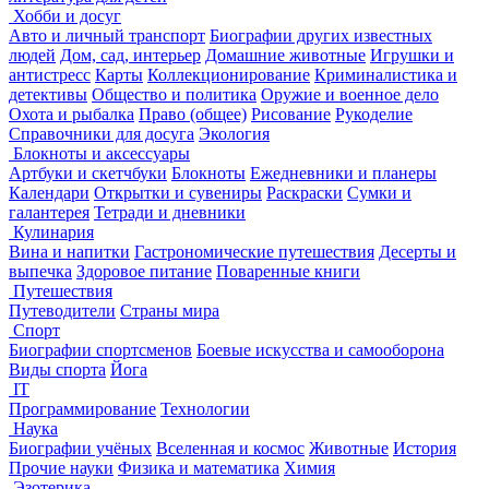
Хобби и досуг
Авто и личный транспорт
Биографии других известных
людей
Дом, сад, интерьер
Домашние животные
Игрушки и
антистресс
Карты
Коллекционирование
Криминалистика и
детективы
Общество и политика
Оружие и военное дело
Охота и рыбалка
Право (общее)
Рисование
Рукоделие
Справочники для досуга
Экология
Блокноты и аксессуары
Артбуки и скетчбуки
Блокноты
Ежедневники и планеры
Календари
Открытки и сувениры
Раскраски
Сумки и
галантерея
Тетради и дневники
Кулинария
Вина и напитки
Гастрономические путешествия
Десерты и
выпечка
Здоровое питание
Поваренные книги
Путешествия
Путеводители
Страны мира
Спорт
Биографии спортсменов
Боевые искусства и самооборона
Виды спорта
Йога
IT
Программирование
Технологии
Наука
Биографии учёных
Вселенная и космос
Животные
История
Прочие науки
Физика и математика
Химия
Эзотерика