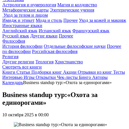
Астрология и нумерология
Магия и колдовство
Метафорические карты
Эзотерические учения
Уход за телом и лицом
Имидж и этикет
Мода и стиль
Прочее
Уход за кожей и макияж
Иностранные языки
Английский язык
Испанский язык
Французский язык
Русский язык
Другие языки
Прочее
Философия
История философии
Отдельные философские науки
Прочее
по философии
Российская философия
Религия
Другие религии
Теология
Христианство
Смотреть все книги
Книги
Статьи
Подборки книг
Акции
Отрывки из книг
Тесты
Интервью
Игры
Открытки
Чек-листы
Бинго
Авторы
Календарь
Business standup тур:«Охота за единорогами»
Business standup тур:«Охота за
единорогами»
10 октября 2025 в 00:00