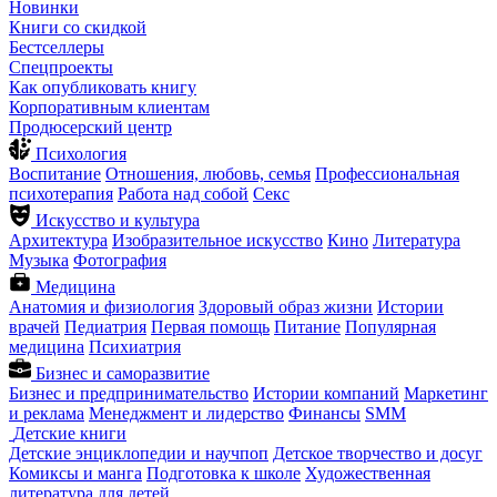
Новинки
Книги со скидкой
Бестселлеры
Спецпроекты
Как опубликовать книгу
Корпоративным клиентам
Продюсерский центр
Психология
Воспитание
Отношения, любовь, семья
Профессиональная
психотерапия
Работа над собой
Секс
Искусство и культура
Архитектура
Изобразительное искусство
Кино
Литература
Музыка
Фотография
Медицина
Анатомия и физиология
Здоровый образ жизни
Истории
врачей
Педиатрия
Первая помощь
Питание
Популярная
медицина
Психиатрия
Бизнес и саморазвитие
Бизнес и предпринимательство
Истории компаний
Маркетинг
и реклама
Менеджмент и лидерство
Финансы
SMM
Детские книги
Детские энциклопедии и научпоп
Детское творчество и досуг
Комиксы и манга
Подготовка к школе
Художественная
литература для детей