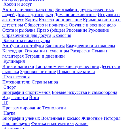
Хобби и досуг
Авто и личный транспорт
Биографии других известных
людей
Дом, сад, интерьер
Домашние животные
Игрушки и
антистресс
Карты
Коллекционирование
Криминалистика и
детективы
Общество и политика
Оружие и военное дело
Охота и рыбалка
Право (общее)
Рисование
Рукоделие
Справочники для досуга
Экология
Блокноты и аксессуары
Артбуки и скетчбуки
Блокноты
Ежедневники и планеры
Календари
Открытки и сувениры
Раскраски
Сумки и
галантерея
Тетради и дневники
Кулинария
Вина и напитки
Гастрономические путешествия
Десерты и
выпечка
Здоровое питание
Поваренные книги
Путешествия
Путеводители
Страны мира
Спорт
Биографии спортсменов
Боевые искусства и самооборона
Виды спорта
Йога
IT
Программирование
Технологии
Наука
Биографии учёных
Вселенная и космос
Животные
История
Прочие науки
Физика и математика
Химия
Эзотерика