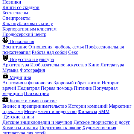
Новинки
Книги со скидкой
Бестселлеры
Спецпроекты
Как опубликовать книгу
Корпоративным клиентам
Продюсерский центр
Психология
Воспитание
Отношения, любовь, семья
Профессиональная
психотерапия
Работа над собой
Секс
Искусство и культура
Архитектура
Изобразительное искусство
Кино
Литература
Музыка
Фотография
Медицина
Анатомия и физиология
Здоровый образ жизни
Истории
врачей
Педиатрия
Первая помощь
Питание
Популярная
медицина
Психиатрия
Бизнес и саморазвитие
Бизнес и предпринимательство
Истории компаний
Маркетинг
и реклама
Менеджмент и лидерство
Финансы
SMM
Детские книги
Детские энциклопедии и научпоп
Детское творчество и досуг
Комиксы и манга
Подготовка к школе
Художественная
литература для детей