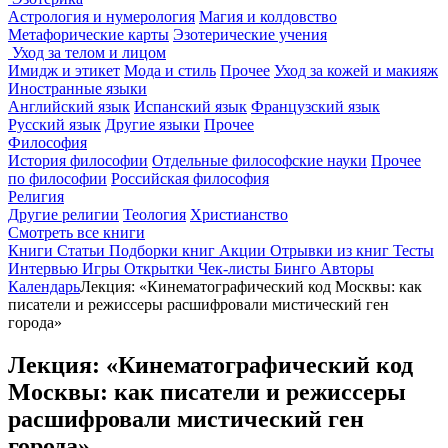
Астрология и нумерология
Магия и колдовство
Метафорические карты
Эзотерические учения
Уход за телом и лицом
Имидж и этикет
Мода и стиль
Прочее
Уход за кожей и макияж
Иностранные языки
Английский язык
Испанский язык
Французский язык
Русский язык
Другие языки
Прочее
Философия
История философии
Отдельные философские науки
Прочее
по философии
Российская философия
Религия
Другие религии
Теология
Христианство
Смотреть все книги
Книги
Статьи
Подборки книг
Акции
Отрывки из книг
Тесты
Интервью
Игры
Открытки
Чек-листы
Бинго
Авторы
Календарь
Лекция: «Кинематографический код Москвы: как
писатели и режиссеры расшифровали мистический ген
города»
Лекция: «Кинематографический код
Москвы: как писатели и режиссеры
расшифровали мистический ген
города»