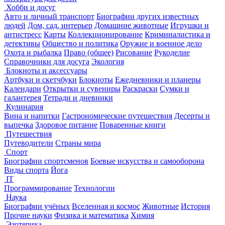
Хобби и досуг
Авто и личный транспорт
Биографии других известных
людей
Дом, сад, интерьер
Домашние животные
Игрушки и
антистресс
Карты
Коллекционирование
Криминалистика и
детективы
Общество и политика
Оружие и военное дело
Охота и рыбалка
Право (общее)
Рисование
Рукоделие
Справочники для досуга
Экология
Блокноты и аксессуары
Артбуки и скетчбуки
Блокноты
Ежедневники и планеры
Календари
Открытки и сувениры
Раскраски
Сумки и
галантерея
Тетради и дневники
Кулинария
Вина и напитки
Гастрономические путешествия
Десерты и
выпечка
Здоровое питание
Поваренные книги
Путешествия
Путеводители
Страны мира
Спорт
Биографии спортсменов
Боевые искусства и самооборона
Виды спорта
Йога
IT
Программирование
Технологии
Наука
Биографии учёных
Вселенная и космос
Животные
История
Прочие науки
Физика и математика
Химия
Эзотерика