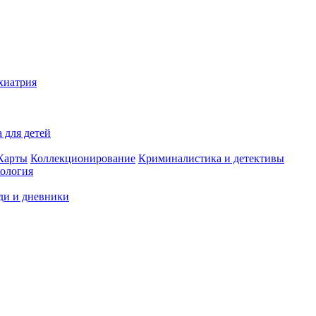
хиатрия
 для детей
Карты
Коллекционирование
Криминалистика и детективы
ология
ди и дневники