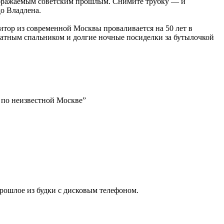
оображаемым советским прошлым. Снимите трубку — и
о Владлена.
итор из современной Москвы проваливается на 50 лет в
ватным спальником и долгие ночные посиделки за бутылочкой
и по неизвестной Москве”
прошлое из будки с дисковым телефоном.