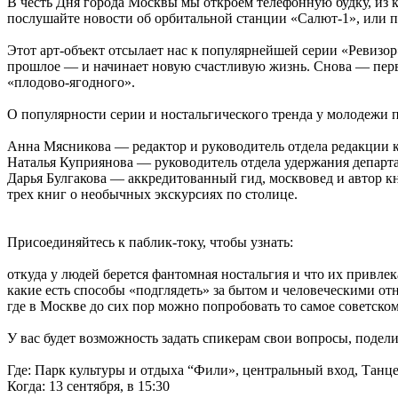
В честь Дня города Москвы мы откроем телефонную будку, из
послушайте новости об орбитальной станции «Салют-1», или п
Этот арт-объект отсылает нас к популярнейшей серии «Ревизо
прошлое — и начинает новую счастливую жизнь. Снова — перва
«плодово-ягодного».
О популярности серии и ностальгического тренда у молодежи
Анна Мясникова — редактор и руководитель отдела редакции к
Наталья Куприянова — руководитель отдела удержания департа
Дарья Булгакова — аккредитованный гид, москвовед и автор к
трех книг о необычных экскурсиях по столице.
Присоединяйтесь к паблик-току, чтобы узнать:
откуда у людей берется фантомная ностальгия и что их привлека
какие есть способы «подглядеть» за бытом и человеческими от
где в Москве до сих пор можно попробовать то самое советско
У вас будет возможность задать спикерам свои вопросы, подел
Где: Парк культуры и отдыха “Фили», центральный вход, Танц
Когда: 13 сентября, в 15:30