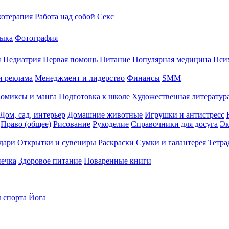
хотерапия
Работа над собой
Секс
ыка
Фотография
й
Педиатрия
Первая помощь
Питание
Популярная медицина
Пси
и реклама
Менеджмент и лидерство
Финансы
SMM
омиксы и манга
Подготовка к школе
Художественная литература
Дом, сад, интерьер
Домашние животные
Игрушки и антистресс
Право (общее)
Рисование
Рукоделие
Справочники для досуга
Эк
дари
Открытки и сувениры
Раскраски
Сумки и галантерея
Тетра
печка
Здоровое питание
Поваренные книги
 спорта
Йога