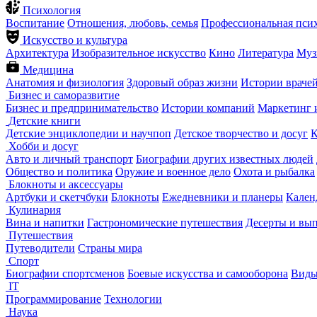
Психология
Воспитание
Отношения, любовь, семья
Профессиональная пси
Искусство и культура
Архитектура
Изобразительное искусство
Кино
Литература
Муз
Медицина
Анатомия и физиология
Здоровый образ жизни
Истории враче
Бизнес и саморазвитие
Бизнес и предпринимательство
Истории компаний
Маркетинг 
Детские книги
Детские энциклопедии и научпоп
Детское творчество и досуг
К
Хобби и досуг
Авто и личный транспорт
Биографии других известных людей
Общество и политика
Оружие и военное дело
Охота и рыбалка
Блокноты и аксессуары
Артбуки и скетчбуки
Блокноты
Ежедневники и планеры
Кален
Кулинария
Вина и напитки
Гастрономические путешествия
Десерты и вы
Путешествия
Путеводители
Страны мира
Спорт
Биографии спортсменов
Боевые искусства и самооборона
Виды
IT
Программирование
Технологии
Наука