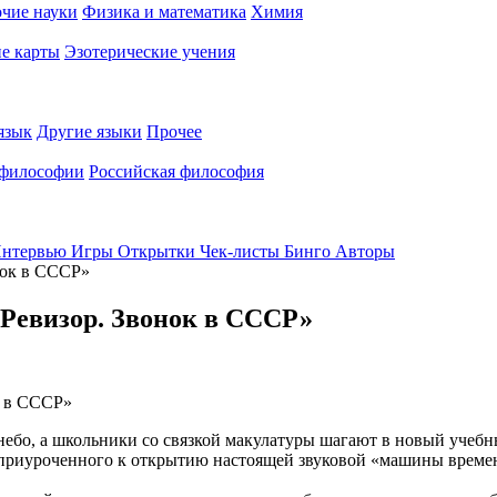
чие науки
Физика и математика
Химия
е карты
Эзотерические учения
язык
Другие языки
Прочее
 философии
Российская философия
нтервью
Игры
Открытки
Чек-листы
Бинго
Авторы
нок в СССР»
«Ревизор. Звонок в СССР»
 небо, а школьники со связкой макулатуры шагают в новый учеб
а, приуроченного к открытию настоящей звуковой «машины време