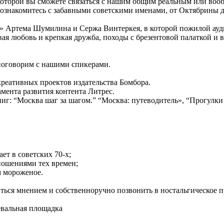
 которой вы сможете связаться с нашим общим реальным или в
ознакомитесь с забавными советскими именами, от Октябрины д
р» Артема Шумилина и Сержа Винтеркея, в которой пожилой ауд
я любовь и крепкая дружба, походы с брезентовой палаткой и 
 поговорим с нашими спикерами.
реативных проектов издательства Бомбора.
мента развития контента Литрес.
ниг: “Москва шаг за шагом.” “Москва: путеводитель», “Прогулк
ет в советских 70-х;
ношениями тех времен;
м мороженое.
иться мнением и собственноручно позвонить в ностальгическое 
евальная площадка