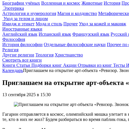
Биографии учёных
Вселенная и космос
Животные
История
Про
Эзотерика
Астрология и нумерология
Магия и колдовство
Метафорически
Уход за телом и лицом
Имидж и этикет
Мода и стиль
Прочее
Уход за кожей и макияж
Иностранные языки
Английский язык
Испанский язык
Французский язык
Русский 
Философия
История философии
Отдельные философские науки
Прочее по
Религия
Другие религии
Теология
Христианство
Смотреть все книги
Книги
Статьи
Подборки книг
Акции
Отрывки из книг
Тесты
И
Календарь
Приглашаем на открытие арт-объекта «Ревизор. Зво
Приглашаем на открытие арт-объекта 
13 сентября 2025 в 15:30
Гагарин отправляется в космос, олимпийский мишка улетает в
те, кто в них не жил? Будем разбираться во время паблик-ток