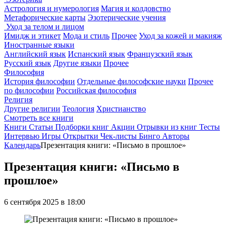
Астрология и нумерология
Магия и колдовство
Метафорические карты
Эзотерические учения
Уход за телом и лицом
Имидж и этикет
Мода и стиль
Прочее
Уход за кожей и макияж
Иностранные языки
Английский язык
Испанский язык
Французский язык
Русский язык
Другие языки
Прочее
Философия
История философии
Отдельные философские науки
Прочее
по философии
Российская философия
Религия
Другие религии
Теология
Христианство
Смотреть все книги
Книги
Статьи
Подборки книг
Акции
Отрывки из книг
Тесты
Интервью
Игры
Открытки
Чек-листы
Бинго
Авторы
Календарь
Презентация книги: «Письмо в прошлое»
Презентация книги: «Письмо в
прошлое»
6 сентября 2025 в 18:00