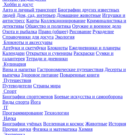
Хобби и досуг
Авто и личный транспорт
Биографии других известных
людей
Дом, сад, интерьер
Домашние животные
Игрушки и
антистресс
Карты
Коллекционирование
Криминалистика и
детективы
Общество и политика
Оружие и военное дело
Охота и рыбалка
Право (общее)
Рисование
Рукоделие
Справочники для досуга
Экология
Блокноты и аксессуары
Артбуки и скетчбуки
Блокноты
Ежедневники и планеры
Календари
Открытки и сувениры
Раскраски
Сумки и
галантерея
Тетради и дневники
Кулинария
Вина и напитки
Гастрономические путешествия
Десерты и
выпечка
Здоровое питание
Поваренные книги
Путешествия
Путеводители
Страны мира
Спорт
Биографии спортсменов
Боевые искусства и самооборона
Виды спорта
Йога
IT
Программирование
Технологии
Наука
Биографии учёных
Вселенная и космос
Животные
История
Прочие науки
Физика и математика
Химия
Эзотерика