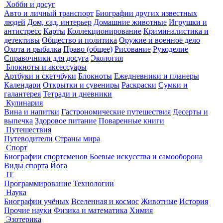
Хобби и досуг
Авто и личный транспорт
Биографии других известных
людей
Дом, сад, интерьер
Домашние животные
Игрушки и
антистресс
Карты
Коллекционирование
Криминалистика и
детективы
Общество и политика
Оружие и военное дело
Охота и рыбалка
Право (общее)
Рисование
Рукоделие
Справочники для досуга
Экология
Блокноты и аксессуары
Артбуки и скетчбуки
Блокноты
Ежедневники и планеры
Календари
Открытки и сувениры
Раскраски
Сумки и
галантерея
Тетради и дневники
Кулинария
Вина и напитки
Гастрономические путешествия
Десерты и
выпечка
Здоровое питание
Поваренные книги
Путешествия
Путеводители
Страны мира
Спорт
Биографии спортсменов
Боевые искусства и самооборона
Виды спорта
Йога
IT
Программирование
Технологии
Наука
Биографии учёных
Вселенная и космос
Животные
История
Прочие науки
Физика и математика
Химия
Эзотерика