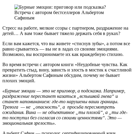
Стресс на работе, мелкие ссоры с партнером, раздражение на
детей… А вам тоже бывает тяжело держать себя в руках?
Если вам кажется, что вы живете «стиснув зубы», а потом все
равно срываетесь — вы не в ладах со своими эмоциями.
Возможно, вы воспринимаете их как враждебную стихию.
Во время встречи с автором книги «Неудобные чувства. Как
превратить стыд, вину, зависть и злость в мостик к счастливой
жизни» Альбертом Сафиным обсудим, почему не бывает
плохих эмоций.
«Бурные эмоции — это не приговор, а подсказка. Например,
раздражение перестанет казаться „вспышкой гнева“ и
станет напоминанием: где-то нарушены ваши границы.
Тревога — не „опасность“, а просьба пересмотреть
ожидания. Вина — не объективное „ты плохой“, а „ты где-
то поступил без согласия со своими ценностями“. Это —
эмоциональная зрелость».
Альберт Сафин — психолог, сертифицированный коуч,