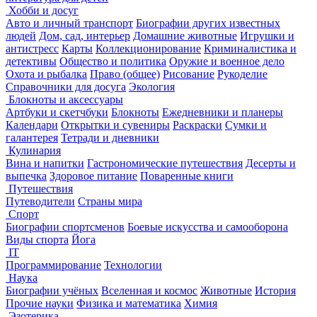
Хобби и досуг
Авто и личный транспорт
Биографии других известных
людей
Дом, сад, интерьер
Домашние животные
Игрушки и
антистресс
Карты
Коллекционирование
Криминалистика и
детективы
Общество и политика
Оружие и военное дело
Охота и рыбалка
Право (общее)
Рисование
Рукоделие
Справочники для досуга
Экология
Блокноты и аксессуары
Артбуки и скетчбуки
Блокноты
Ежедневники и планеры
Календари
Открытки и сувениры
Раскраски
Сумки и
галантерея
Тетради и дневники
Кулинария
Вина и напитки
Гастрономические путешествия
Десерты и
выпечка
Здоровое питание
Поваренные книги
Путешествия
Путеводители
Страны мира
Спорт
Биографии спортсменов
Боевые искусства и самооборона
Виды спорта
Йога
IT
Программирование
Технологии
Наука
Биографии учёных
Вселенная и космос
Животные
История
Прочие науки
Физика и математика
Химия
Эзотерика