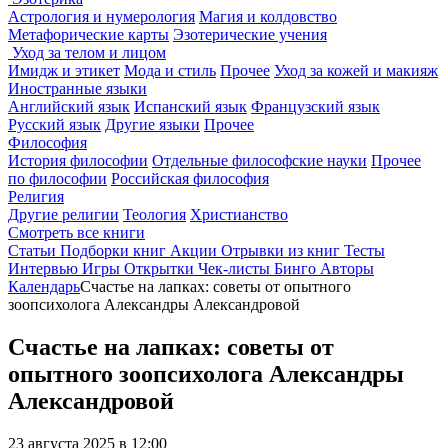
Астрология и нумерология
Магия и колдовство
Метафорические карты
Эзотерические учения
Уход за телом и лицом
Имидж и этикет
Мода и стиль
Прочее
Уход за кожей и макияж
Иностранные языки
Английский язык
Испанский язык
Французский язык
Русский язык
Другие языки
Прочее
Философия
История философии
Отдельные философские науки
Прочее
по философии
Российская философия
Религия
Другие религии
Теология
Христианство
Смотреть все книги
Статьи
Подборки книг
Акции
Отрывки из книг
Тесты
Интервью
Игры
Открытки
Чек-листы
Бинго
Авторы
Календарь
Счастье на лапках: советы от опытного
зоопсихолога Александры Александровой
Счастье на лапках: советы от
опытного зоопсихолога Александры
Александровой
23 августа 2025 в 12:00