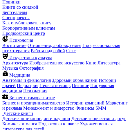
Новинки
Книги со скидкой
Бестселлеры
Спецпроекты
Как опубликовать книгу
Корпоративным клиентам
Продюсерский центр
Психология
Воспитание
Отношения, любовь, семья
Профессиональная
психотерапия
Работа над собой
Секс
Искусство и культура
Архитектура
Изобразительное искусство
Кино
Литература
Музыка
Фотография
Медицина
Анатомия и физиология
Здоровый образ жизни
Истории
врачей
Педиатрия
Первая помощь
Питание
Популярная
медицина
Психиатрия
Бизнес и саморазвитие
Бизнес и предпринимательство
Истории компаний
Маркетинг
и реклама
Менеджмент и лидерство
Финансы
SMM
Детские книги
Детские энциклопедии и научпоп
Детское творчество и досуг
Комиксы и манга
Подготовка к школе
Художественная
литература для детей