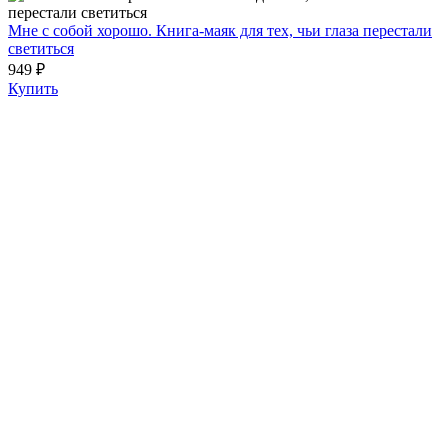
Мне с собой хорошо. Книга-маяк для тех, чьи глаза перестали
светиться
949 ₽
Купить