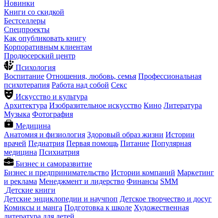
Новинки
Книги со скидкой
Бестселлеры
Спецпроекты
Как опубликовать книгу
Корпоративным клиентам
Продюсерский центр
Психология
Воспитание
Отношения, любовь, семья
Профессиональная
психотерапия
Работа над собой
Секс
Искусство и культура
Архитектура
Изобразительное искусство
Кино
Литература
Музыка
Фотография
Медицина
Анатомия и физиология
Здоровый образ жизни
Истории
врачей
Педиатрия
Первая помощь
Питание
Популярная
медицина
Психиатрия
Бизнес и саморазвитие
Бизнес и предпринимательство
Истории компаний
Маркетинг
и реклама
Менеджмент и лидерство
Финансы
SMM
Детские книги
Детские энциклопедии и научпоп
Детское творчество и досуг
Комиксы и манга
Подготовка к школе
Художественная
литература для детей