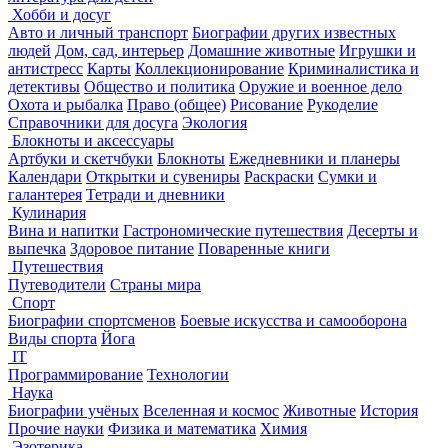
Хобби и досуг
Авто и личный транспорт
Биографии других известных
людей
Дом, сад, интерьер
Домашние животные
Игрушки и
антистресс
Карты
Коллекционирование
Криминалистика и
детективы
Общество и политика
Оружие и военное дело
Охота и рыбалка
Право (общее)
Рисование
Рукоделие
Справочники для досуга
Экология
Блокноты и аксессуары
Артбуки и скетчбуки
Блокноты
Ежедневники и планеры
Календари
Открытки и сувениры
Раскраски
Сумки и
галантерея
Тетради и дневники
Кулинария
Вина и напитки
Гастрономические путешествия
Десерты и
выпечка
Здоровое питание
Поваренные книги
Путешествия
Путеводители
Страны мира
Спорт
Биографии спортсменов
Боевые искусства и самооборона
Виды спорта
Йога
IT
Программирование
Технологии
Наука
Биографии учёных
Вселенная и космос
Животные
История
Прочие науки
Физика и математика
Химия
Эзотерика