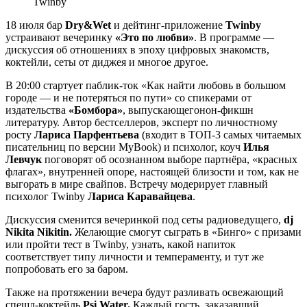
18 июля бар
Dry&Wet
и дейтинг-приложение
Twi
nby
устраивают вечеринку
«Это по любви»
. В программе —
дискуссия об отношениях в эпоху цифровых знакомств,
коктейли, сеты от диджея и многое другое.
В 20:00 стартует паблик-ток «Как найти любовь в большом
городе — и не потеряться по пути» со спикерами от
издательства
«Бомбора»
, выпускающегонон-фикшн
литературу. Автор бестселлеров, эксперт по личностному
росту
Лариса Парфентьева
(входит в ТОП-3 самых читаемых
писательниц по версии MyBook) и психолог, коуч
Илья
Левчук
поговорят об осознанном выборе партнёра, «красных
флагах», внутренней опоре, настоящей близости и том, как не
выгорать в мире свайпов. Встречу модерирует главный
психолог Twinby
Лариса Каравайцева
.
Дискуссия сменится вечеринкой под сеты радиоведущего,
dj
Nikita Nikitin
.
Желающие смогут сыграть в «Бинго» с призами
или пройти тест в Twinby, узнать, какой напиток
соответствует типу личности и темпераменту, и тут же
попробовать его за баром.
Также на протяжении вечера будут разливать освежающий
спешл-коктейль
P
si
W
ater.
Каждый гость, заказавший