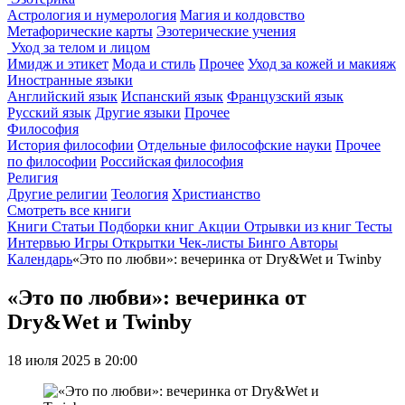
Астрология и нумерология
Магия и колдовство
Метафорические карты
Эзотерические учения
Уход за телом и лицом
Имидж и этикет
Мода и стиль
Прочее
Уход за кожей и макияж
Иностранные языки
Английский язык
Испанский язык
Французский язык
Русский язык
Другие языки
Прочее
Философия
История философии
Отдельные философские науки
Прочее
по философии
Российская философия
Религия
Другие религии
Теология
Христианство
Смотреть все книги
Книги
Статьи
Подборки книг
Акции
Отрывки из книг
Тесты
Интервью
Игры
Открытки
Чек-листы
Бинго
Авторы
Календарь
«Это по любви»: вечеринка от Dry&Wet и Twinby
«Это по любви»: вечеринка от
Dry&Wet и Twinby
18 июля 2025 в 20:00