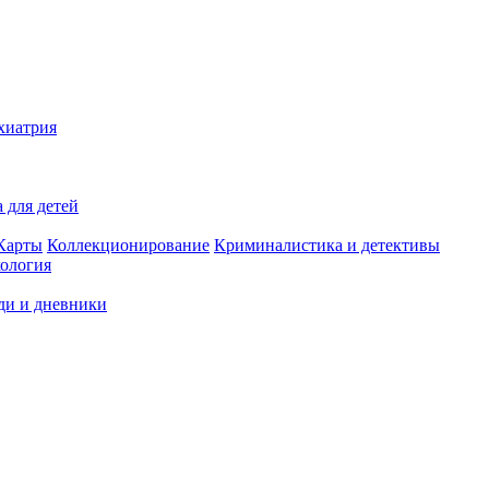
хиатрия
 для детей
Карты
Коллекционирование
Криминалистика и детективы
ология
ди и дневники