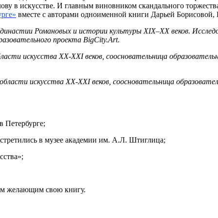
слову в искусстве. И главным виновником скандального торжест
урге»
вместе с авторами одноименной книги Дарьей Борисовой, 
 династии Романовых и истории культуры XIX–XX веков. Исследо
разовательного проекта BigCity.Art.
ласти искусства ХХ-ХХI веков, соосновательница образовательног
области искусства ХХ-ХХI веков, соосновательница образователь
в Петербурге;
стретились в музее академии им. А.Л. Штиглица;
сства»;
сем желающим свою книгу.