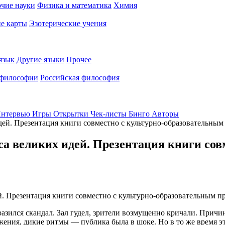
чие науки
Физика и математика
Химия
е карты
Эзотерические учения
язык
Другие языки
Прочее
 философии
Российская философия
нтервью
Игры
Открытки
Чек-листы
Бинго
Авторы
дей. Презентация книги совместно с культурно-образовательным 
са великих идей. Презентация книги со
разился скандал. Зал гудел, зрители возмущенно кричали. Причи
ния, дикие ритмы — публика была в шоке. Но в то же время э