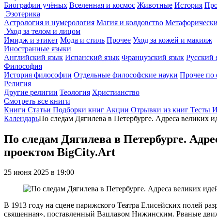
Биографии учёных
Вселенная и космос
Животные
История
Про
Эзотерика
Астрология и нумерология
Магия и колдовство
Метафорически
Уход за телом и лицом
Имидж и этикет
Мода и стиль
Прочее
Уход за кожей и макияж
Иностранные языки
Английский язык
Испанский язык
Французский язык
Русский 
Философия
История философии
Отдельные философские науки
Прочее по
Религия
Другие религии
Теология
Христианство
Смотреть все книги
Книги
Статьи
Подборки книг
Акции
Отрывки из книг
Тесты
И
Календарь
По следам Дягилева в Петербурге. Адреса великих и
По следам Дягилева в Петербурге. Адре
проектом BigCity.Art
25 июня 2025 в 19:00
В 1913 году на сцене парижского Театра Елисейских полей раз
священная», поставленный Вацлавом Нижинским. Рваные движе