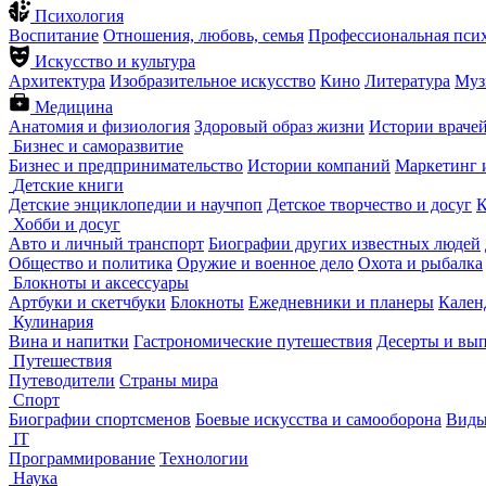
Психология
Воспитание
Отношения, любовь, семья
Профессиональная пси
Искусство и культура
Архитектура
Изобразительное искусство
Кино
Литература
Муз
Медицина
Анатомия и физиология
Здоровый образ жизни
Истории враче
Бизнес и саморазвитие
Бизнес и предпринимательство
Истории компаний
Маркетинг 
Детские книги
Детские энциклопедии и научпоп
Детское творчество и досуг
К
Хобби и досуг
Авто и личный транспорт
Биографии других известных людей
Общество и политика
Оружие и военное дело
Охота и рыбалка
Блокноты и аксессуары
Артбуки и скетчбуки
Блокноты
Ежедневники и планеры
Кален
Кулинария
Вина и напитки
Гастрономические путешествия
Десерты и вы
Путешествия
Путеводители
Страны мира
Спорт
Биографии спортсменов
Боевые искусства и самооборона
Виды
IT
Программирование
Технологии
Наука