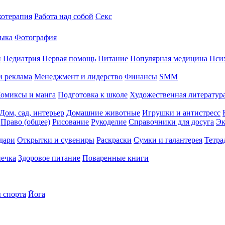
хотерапия
Работа над собой
Секс
ыка
Фотография
й
Педиатрия
Первая помощь
Питание
Популярная медицина
Пси
и реклама
Менеджмент и лидерство
Финансы
SMM
омиксы и манга
Подготовка к школе
Художественная литература
Дом, сад, интерьер
Домашние животные
Игрушки и антистресс
Право (общее)
Рисование
Рукоделие
Справочники для досуга
Эк
дари
Открытки и сувениры
Раскраски
Сумки и галантерея
Тетра
печка
Здоровое питание
Поваренные книги
 спорта
Йога