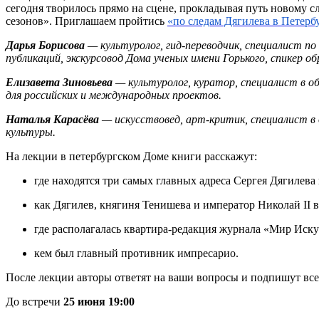
сегодня творилось прямо на сцене, прокладывая путь новому 
сезонов». Приглашаем пройтись
«по следам Дягилева в Петерб
Дарья Борисова
— культуролог, гид-переводчик, специалист по
публикаций, экскурсовод Дома ученых имени Горького, спикер об
Елизавета Зиновьева
— культуролог, куратор, специалист в об
для российских и международных проектов.
Наталья Карасёва
— искусствовед, арт-критик, специалист в 
культуры.
На лекции в петербургском Доме книги расскажут:
где находятся три самых главных адреса Сергея Дягилева 
как Дягилев, княгиня Тенишева и император Николай II в
где располагалась квартира-редакция журнала «Мир Иску
кем был главный противник импресарио.
После лекции авторы ответят на ваши вопросы и подпишут в
До встречи
25 июня 19:00