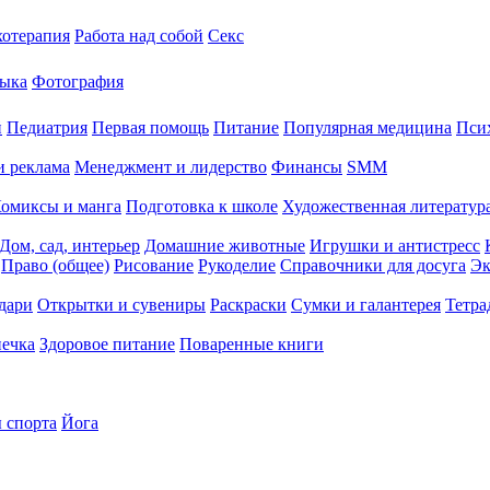
хотерапия
Работа над собой
Секс
ыка
Фотография
й
Педиатрия
Первая помощь
Питание
Популярная медицина
Пси
и реклама
Менеджмент и лидерство
Финансы
SMM
омиксы и манга
Подготовка к школе
Художественная литература
Дом, сад, интерьер
Домашние животные
Игрушки и антистресс
Право (общее)
Рисование
Рукоделие
Справочники для досуга
Эк
дари
Открытки и сувениры
Раскраски
Сумки и галантерея
Тетра
печка
Здоровое питание
Поваренные книги
 спорта
Йога