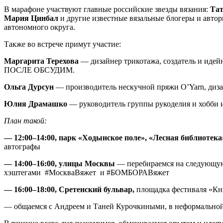
В марафоне участвуют главные российские звезды вязания:
Тат
Мария Цинбал
и другие известные вязальные блогеры и автор
автономного округа.
Также во встрече примут участие:
Маргарита Терехова
— дизайнер трикотажа, создатель и идейный 
ПОСЛЕ ОБСУДИМ.
Ольга Дурсун
— производитель нескучной пряжи O’Yarn, дизайн
Юлия Драмашко
— руководитель группы рукоделия и хобби
План такой:
— 12:00–14:00, парк «Ходынское поле», «Лесная библиотек
автографы
— 14:00–16:00, улицы Москвы
— перебираемся на следующую 
хэштегами #МоскваВяжет и #БОМБОРАВяжет
— 16:00–18:00, Сретенский бульвар,
площадка фестиваля «Кн
— общаемся с Андреем и Таней Курочкиными, в неформальной 