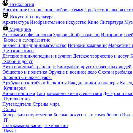
Психология
Воспитание
Отношения, любовь, семья
Профессиональная пси
Искусство и культура
Архитектура
Изобразительное искусство
Кино
Литература
Муз
Медицина
Анатомия и физиология
Здоровый образ жизни
Истории враче
Бизнес и саморазвитие
Бизнес и предпринимательство
Истории компаний
Маркетинг 
Детские книги
Детские энциклопедии и научпоп
Детское творчество и досуг
К
Хобби и досуг
Авто и личный транспорт
Биографии других известных людей
Общество и политика
Оружие и военное дело
Охота и рыбалка
Блокноты и аксессуары
Артбуки и скетчбуки
Блокноты
Ежедневники и планеры
Кален
Кулинария
Вина и напитки
Гастрономические путешествия
Десерты и вы
Путешествия
Путеводители
Страны мира
Спорт
Биографии спортсменов
Боевые искусства и самооборона
Виды
IT
Программирование
Технологии
Наука