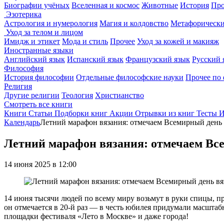
Биографии учёных
Вселенная и космос
Животные
История
Про
Эзотерика
Астрология и нумерология
Магия и колдовство
Метафорически
Уход за телом и лицом
Имидж и этикет
Мода и стиль
Прочее
Уход за кожей и макияж
Иностранные языки
Английский язык
Испанский язык
Французский язык
Русский 
Философия
История философии
Отдельные философские науки
Прочее по
Религия
Другие религии
Теология
Христианство
Смотреть все книги
Книги
Статьи
Подборки книг
Акции
Отрывки из книг
Тесты
И
Календарь
Летний марафон вязания: отмечаем Всемирный день 
Летний марафон вязания: отмечаем Вс
14 июня 2025 в 12:00
14 июня тысячи людей по всему миру возьмут в руки спицы, п
он отмечается в 20-й раз — в честь юбилея придумали масштаб
площадки фестиваля «Лето в Москве» и даже города!