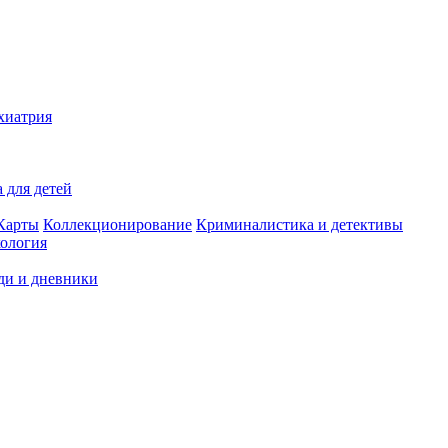
хиатрия
 для детей
Карты
Коллекционирование
Криминалистика и детективы
ология
ди и дневники