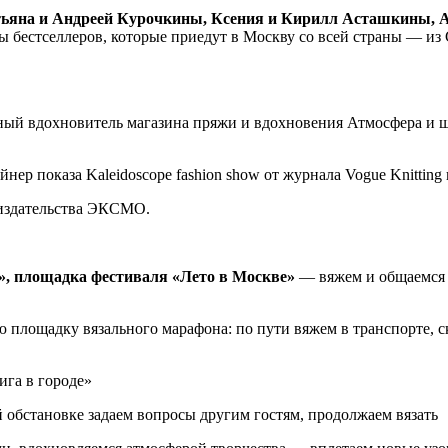
ьяна и Андреей Курочкины, Ксения и Кирилл Асташкины, А
ы бестселлеров, которые приедут в Москву со всей страны — из
вдохновитель магазина пряжи и вдохновения Атмосфера и школы вязан
ер показа Kaleidoscope fashion show от журнала Vogue Knittin
 издательства ЭКСМО.
а», площадка фестиваля «Лето в Москве»
— вяжем и общаемся 
площадку вязального марафона: по пути вяжем в транспорте, ск
ига в городе»
обстановке задаем вопросы другим гостям, продолжаем вязать