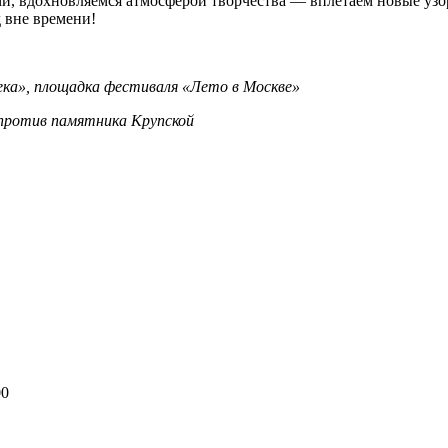
ми, вдохновляемся атмосферой творчества — вплетаем новые уз
д вне времени!
ека», площадка фестиваля «Лето в Москве»
напротив памятника Крупской
00