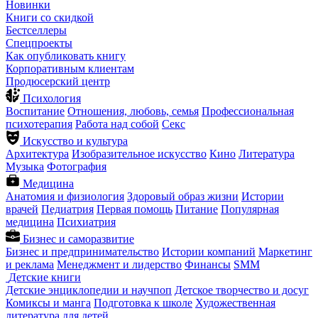
Новинки
Книги со скидкой
Бестселлеры
Спецпроекты
Как опубликовать книгу
Корпоративным клиентам
Продюсерский центр
Психология
Воспитание
Отношения, любовь, семья
Профессиональная
психотерапия
Работа над собой
Секс
Искусство и культура
Архитектура
Изобразительное искусство
Кино
Литература
Музыка
Фотография
Медицина
Анатомия и физиология
Здоровый образ жизни
Истории
врачей
Педиатрия
Первая помощь
Питание
Популярная
медицина
Психиатрия
Бизнес и саморазвитие
Бизнес и предпринимательство
Истории компаний
Маркетинг
и реклама
Менеджмент и лидерство
Финансы
SMM
Детские книги
Детские энциклопедии и научпоп
Детское творчество и досуг
Комиксы и манга
Подготовка к школе
Художественная
литература для детей