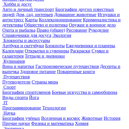
Хобби и досуг
Авто и личный транспорт
Биографии других известных
людей
Дом, сад, интерьер
Домашние животные
Игрушки и
антистресс
Карты
Коллекционирование
Криминалистика и
детективы
Общество и политика
Оружие и военное дело
Охота и рыбалка
Право (общее)
Рисование
Рукоделие
Справочники для досуга
Экология
Блокноты и аксессуары
Артбуки и скетчбуки
Блокноты
Ежедневники и планеры
Календари
Открытки и сувениры
Раскраски
Сумки и
галантерея
Тетради и дневники
Кулинария
Вина и напитки
Гастрономические путешествия
Десерты и
выпечка
Здоровое питание
Поваренные книги
Путешествия
Путеводители
Страны мира
Спорт
Биографии спортсменов
Боевые искусства и самооборона
Виды спорта
Йога
IT
Программирование
Технологии
Наука
Биографии учёных
Вселенная и космос
Животные
История
Прочие науки
Физика и математика
Химия
Эзотерика