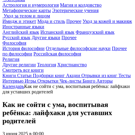
Астрология и нумерология
Магия и колдовство
Метафорические карты
Эзотерические учения
Уход за телом и лицом
Имидж и этикет
Мода и стиль
Прочее
Уход за кожей и макияж
Иностранные языки
Английский язык
Испанский язык
Французский язык
Русский язык
Другие языки
Прочее
Философия
История философии
Отдельные философские науки
Прочее
по философии
Российская философия
Религия
Другие религии
Теология
Христианство
Смотреть все книги
Книги
Статьи
Подборки книг
Акции
Отрывки из книг
Тесты
Интервью
Игры
Открытки
Чек-листы
Бинго
Авторы
Календарь
Как не сойти с ума, воспитывая ребёнка: лайфхаки
для уставших родителей
Как не сойти с ума, воспитывая
ребёнка: лайфхаки для уставших
родителей
3 июня 2025 в 00:00