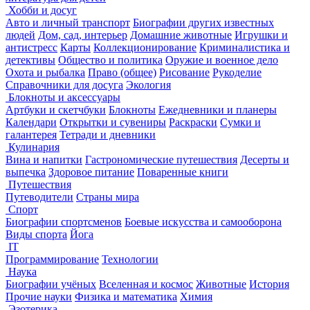
Хобби и досуг
Авто и личный транспорт
Биографии других известных
людей
Дом, сад, интерьер
Домашние животные
Игрушки и
антистресс
Карты
Коллекционирование
Криминалистика и
детективы
Общество и политика
Оружие и военное дело
Охота и рыбалка
Право (общее)
Рисование
Рукоделие
Справочники для досуга
Экология
Блокноты и аксессуары
Артбуки и скетчбуки
Блокноты
Ежедневники и планеры
Календари
Открытки и сувениры
Раскраски
Сумки и
галантерея
Тетради и дневники
Кулинария
Вина и напитки
Гастрономические путешествия
Десерты и
выпечка
Здоровое питание
Поваренные книги
Путешествия
Путеводители
Страны мира
Спорт
Биографии спортсменов
Боевые искусства и самооборона
Виды спорта
Йога
IT
Программирование
Технологии
Наука
Биографии учёных
Вселенная и космос
Животные
История
Прочие науки
Физика и математика
Химия
Эзотерика