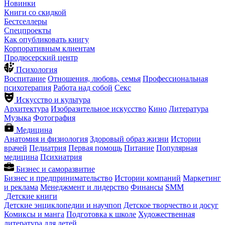
Новинки
Книги со скидкой
Бестселлеры
Спецпроекты
Как опубликовать книгу
Корпоративным клиентам
Продюсерский центр
Психология
Воспитание
Отношения, любовь, семья
Профессиональная
психотерапия
Работа над собой
Секс
Искусство и культура
Архитектура
Изобразительное искусство
Кино
Литература
Музыка
Фотография
Медицина
Анатомия и физиология
Здоровый образ жизни
Истории
врачей
Педиатрия
Первая помощь
Питание
Популярная
медицина
Психиатрия
Бизнес и саморазвитие
Бизнес и предпринимательство
Истории компаний
Маркетинг
и реклама
Менеджмент и лидерство
Финансы
SMM
Детские книги
Детские энциклопедии и научпоп
Детское творчество и досуг
Комиксы и манга
Подготовка к школе
Художественная
литература для детей