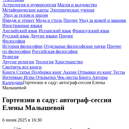
Астрология и нумерология
Магия и колдовство
Метафорические карты
Эзотерические учения
Уход за телом и лицом
Имидж и этикет
Мода и стиль
Прочее
Уход за кожей и макияж
Иностранные языки
Английский язык
Испанский язык
Французский язык
Русский язык
Другие языки
Прочее
Философия
История философии
Отдельные философские науки
Прочее
по философии
Российская философия
Религия
Другие религии
Теология
Христианство
Смотреть все книги
Книги
Статьи
Подборки книг
Акции
Отрывки из книг
Тесты
Интервью
Игры
Открытки
Чек-листы
Бинго
Авторы
Календарь
Гортензии в саду: автограф-сессия Елены
Малышевой
Гортензии в саду: автограф-сессия
Елены Малышевой
6 июня 2025 в 16:30