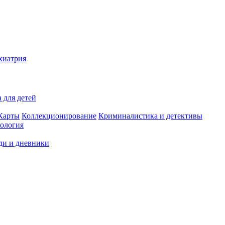
хиатрия
 для детей
Карты
Коллекционирование
Криминалистика и детективы
ология
ди и дневники