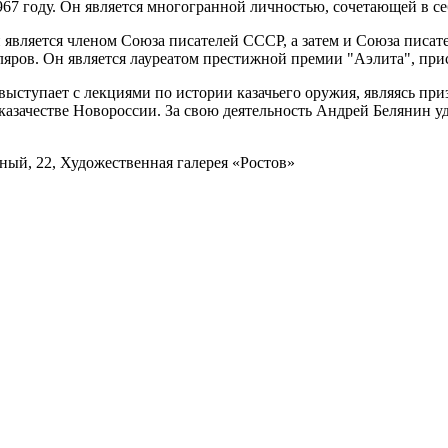
967 году. Он является многогранной личностью, сочетающей в се
он является членом Союза писателей СССР, а затем и Союза писа
яров. Он является лауреатом престижной премии "Аэлита", прис
ступает с лекциями по истории казачьего оружия, являясь приз
 казачестве Новороссии. За свою деятельность Андрей Белянин уд
рный, 22, Художественная галерея «Ростов»