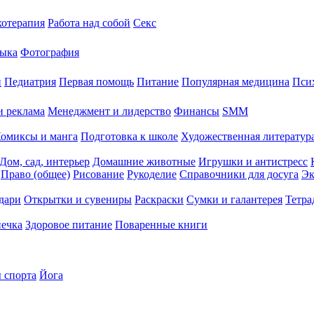
хотерапия
Работа над собой
Секс
ыка
Фотография
й
Педиатрия
Первая помощь
Питание
Популярная медицина
Пси
и реклама
Менеджмент и лидерство
Финансы
SMM
омиксы и манга
Подготовка к школе
Художественная литература
Дом, сад, интерьер
Домашние животные
Игрушки и антистресс
Право (общее)
Рисование
Рукоделие
Справочники для досуга
Эк
дари
Открытки и сувениры
Раскраски
Сумки и галантерея
Тетра
печка
Здоровое питание
Поваренные книги
 спорта
Йога