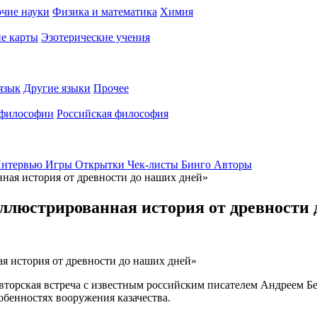
чие науки
Физика и математика
Химия
е карты
Эзотерические учения
язык
Другие языки
Прочее
 философии
Российская философия
нтервью
Игры
Открытки
Чек-листы
Бинго
Авторы
ная история от древности до наших дней»
ллюстрированная история от древности 
 авторская встреча с известным российским писателем Андреем 
обенностях вооружения казачества.