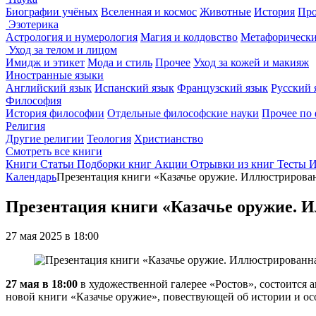
Биографии учёных
Вселенная и космос
Животные
История
Про
Эзотерика
Астрология и нумерология
Магия и колдовство
Метафорически
Уход за телом и лицом
Имидж и этикет
Мода и стиль
Прочее
Уход за кожей и макияж
Иностранные языки
Английский язык
Испанский язык
Французский язык
Русский 
Философия
История философии
Отдельные философские науки
Прочее по
Религия
Другие религии
Теология
Христианство
Смотреть все книги
Книги
Статьи
Подборки книг
Акции
Отрывки из книг
Тесты
И
Календарь
Презентация книги «Казачье оружие. Иллюстрирован
Презентация книги «Казачье оружие. И
27 мая 2025 в 18:00
27 мая в 18:00
в художественной галерее «Ростов», состоится
новой книги «Казачье оружие», повествующей об истории и ос