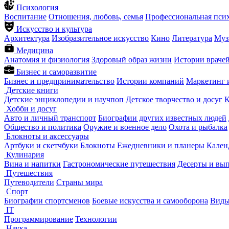
Психология
Воспитание
Отношения, любовь, семья
Профессиональная пси
Искусство и культура
Архитектура
Изобразительное искусство
Кино
Литература
Муз
Медицина
Анатомия и физиология
Здоровый образ жизни
Истории враче
Бизнес и саморазвитие
Бизнес и предпринимательство
Истории компаний
Маркетинг 
Детские книги
Детские энциклопедии и научпоп
Детское творчество и досуг
К
Хобби и досуг
Авто и личный транспорт
Биографии других известных людей
Общество и политика
Оружие и военное дело
Охота и рыбалка
Блокноты и аксессуары
Артбуки и скетчбуки
Блокноты
Ежедневники и планеры
Кален
Кулинария
Вина и напитки
Гастрономические путешествия
Десерты и вы
Путешествия
Путеводители
Страны мира
Спорт
Биографии спортсменов
Боевые искусства и самооборона
Виды
IT
Программирование
Технологии
Наука