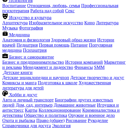
Психология
Воспитание
Отношения, любовь, семья
Профессиональная
психотерапия
Работа над собой
Секс
Искусство и культура
Архитектура
Изобразительное искусство
Кино
Литература
Музыка
Фотография
Медицина
Анатомия и физиология
Здоровый образ жизни
Истории
врачей
Педиатрия
Первая помощь
Питание
Популярная
медицина
Психиатрия
Бизнес и саморазвитие
Бизнес и предпринимательство
Истории компаний
Маркетинг
и реклама
Менеджмент и лидерство
Финансы
SMM
Детские книги
Детские энциклопедии и научпоп
Детское творчество и досуг
Комиксы и манга
Подготовка к школе
Художественная
литература для детей
Хобби и досуг
Авто и личный транспорт
Биографии других известных
людей
Дом, сад, интерьер
Домашние животные
Игрушки и
антистресс
Карты
Коллекционирование
Криминалистика и
детективы
Общество и политика
Оружие и военное дело
Охота и рыбалка
Право (общее)
Рисование
Рукоделие
Справочники для досуга
Экология