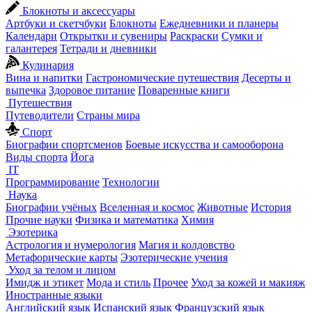
Блокноты и аксессуары
Артбуки и скетчбуки
Блокноты
Ежедневники и планеры
Календари
Открытки и сувениры
Раскраски
Сумки и
галантерея
Тетради и дневники
Кулинария
Вина и напитки
Гастрономические путешествия
Десерты и
выпечка
Здоровое питание
Поваренные книги
Путешествия
Путеводители
Страны мира
Спорт
Биографии спортсменов
Боевые искусства и самооборона
Виды спорта
Йога
IT
Программирование
Технологии
Наука
Биографии учёных
Вселенная и космос
Животные
История
Прочие науки
Физика и математика
Химия
Эзотерика
Астрология и нумерология
Магия и колдовство
Метафорические карты
Эзотерические учения
Уход за телом и лицом
Имидж и этикет
Мода и стиль
Прочее
Уход за кожей и макияж
Иностранные языки
Английский язык
Испанский язык
Французский язык