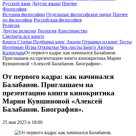
Русский язык
Другие языки
Прочее
Философия
История философии
Отдельные философские науки
Прочее
по философии
Российская философия
Религия
Другие религии
Теология
Христианство
Смотреть все книги
Книги
Статьи
Подборки книг
Акции
Отрывки из книг
Тесты
Интервью
Игры
Открытки
Чек-листы
Бинго
Авторы
Календарь
От первого кадра: как начинался Балабанов.
Приглашаем на презентацию книги кинокритика Марии
Кувшиновой «Алексей Балабанов. Биография».
От первого кадра: как начинался
Балабанов. Приглашаем на
презентацию книги кинокритика
Марии Кувшиновой «Алексей
Балабанов. Биография».
25 мая 2025 в 18:00