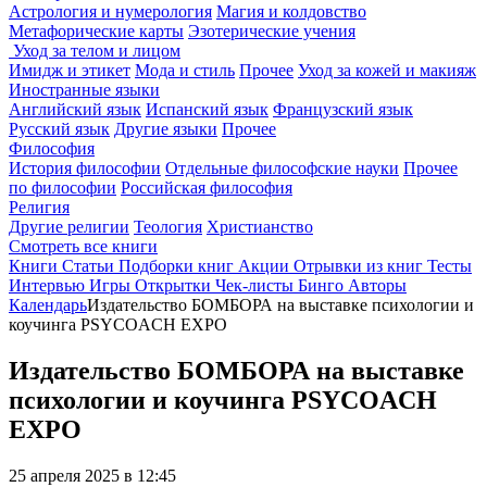
Астрология и нумерология
Магия и колдовство
Метафорические карты
Эзотерические учения
Уход за телом и лицом
Имидж и этикет
Мода и стиль
Прочее
Уход за кожей и макияж
Иностранные языки
Английский язык
Испанский язык
Французский язык
Русский язык
Другие языки
Прочее
Философия
История философии
Отдельные философские науки
Прочее
по философии
Российская философия
Религия
Другие религии
Теология
Христианство
Смотреть все книги
Книги
Статьи
Подборки книг
Акции
Отрывки из книг
Тесты
Интервью
Игры
Открытки
Чек-листы
Бинго
Авторы
Календарь
Издательство БОМБОРА на выставке психологии и
коучинга PSYCOACH EXPO
Издательство БОМБОРА на выставке
психологии и коучинга PSYCOACH
EXPO
25 апреля 2025 в 12:45