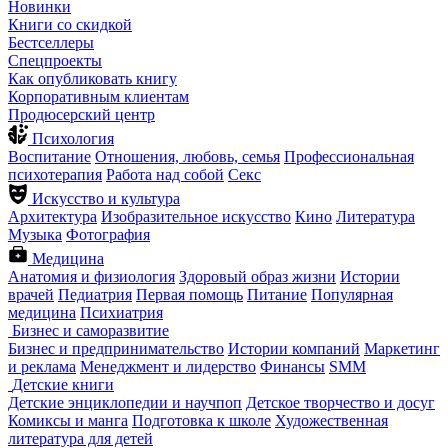
Новинки
Книги со скидкой
Бестселлеры
Спецпроекты
Как опубликовать книгу
Корпоративным клиентам
Продюсерский центр
Психология
Воспитание
Отношения, любовь, семья
Профессиональная
психотерапия
Работа над собой
Секс
Искусство и культура
Архитектура
Изобразительное искусство
Кино
Литература
Музыка
Фотография
Медицина
Анатомия и физиология
Здоровый образ жизни
Истории
врачей
Педиатрия
Первая помощь
Питание
Популярная
медицина
Психиатрия
Бизнес и саморазвитие
Бизнес и предпринимательство
Истории компаний
Маркетинг
и реклама
Менеджмент и лидерство
Финансы
SMM
Детские книги
Детские энциклопедии и научпоп
Детское творчество и досуг
Комиксы и манга
Подготовка к школе
Художественная
литература для детей