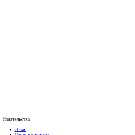
Издательство
О нас
Наши импринты