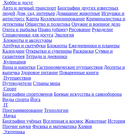
Хобби и досуг
Авто и личный транспорт
Биографии других известных
людей
Дом, сад, интерьер
Домашние животные
Игрушки и
антистресс
Карты
Коллекционирование
Криминалистика и
детективы
Общество и политика
Оружие и военное дело
Охота и рыбалка
Право (общее)
Рисование
Рукоделие
Справочники для досуга
Экология
Блокноты и аксессуары
Артбуки и скетчбуки
Блокноты
Ежедневники и планеры
Календари
Открытки и сувениры
Раскраски
Сумки и
галантерея
Тетради и дневники
Кулинария
Вина и напитки
Гастрономические путешествия
Десерты и
выпечка
Здоровое питание
Поваренные книги
Путешествия
Путеводители
Страны мира
Спорт
Биографии спортсменов
Боевые искусства и самооборона
Виды спорта
Йога
IT
Программирование
Технологии
Наука
Биографии учёных
Вселенная и космос
Животные
История
Прочие науки
Физика и математика
Химия
Эзотерика