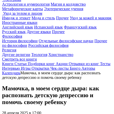
Астрология и нумерология
Магия и колдовство
Метафорические карты
Эзотерические учения
Уход за телом и лицом
Имидж и этикет
Мода и стиль
Прочее
Уход за кожей и макияж
Иностранные языки
Английский язык
Испанский язык
Французский язык
Русский язык
Другие языки
Прочее
Философия
История философии
Отдельные философские науки
Прочее
по философии
Российская философия
Религия
Другие религии
Теология
Христианство
Смотреть все книги
Книги
Статьи
Подборки книг
Акции
Отрывки из книг
Тесты
Интервью
Игры
Открытки
Чек-листы
Бинго
Авторы
Календарь
Мамочка, в моем сердце дыра: как распознать
детскую депрессию и помочь своему ребенку
Мамочка, в моем сердце дыра: как
распознать детскую депрессию и
помочь своему ребенку
28 апреля 2025 в 17:00