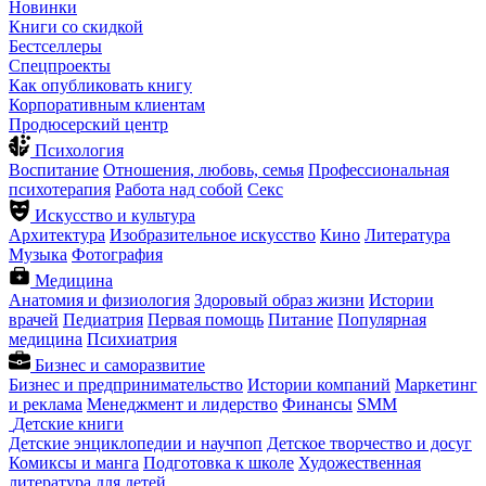
Новинки
Книги со скидкой
Бестселлеры
Спецпроекты
Как опубликовать книгу
Корпоративным клиентам
Продюсерский центр
Психология
Воспитание
Отношения, любовь, семья
Профессиональная
психотерапия
Работа над собой
Секс
Искусство и культура
Архитектура
Изобразительное искусство
Кино
Литература
Музыка
Фотография
Медицина
Анатомия и физиология
Здоровый образ жизни
Истории
врачей
Педиатрия
Первая помощь
Питание
Популярная
медицина
Психиатрия
Бизнес и саморазвитие
Бизнес и предпринимательство
Истории компаний
Маркетинг
и реклама
Менеджмент и лидерство
Финансы
SMM
Детские книги
Детские энциклопедии и научпоп
Детское творчество и досуг
Комиксы и манга
Подготовка к школе
Художественная
литература для детей