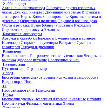
Хобби и досуг
Авто и личный транспорт
Биографии других известных
людей
Дом, сад, интерьер
Домашние животные
Игрушки и
антистресс
Карты
Коллекционирование
Криминалистика и
детективы
Общество и политика
Оружие и военное дело
Охота и рыбалка
Право (общее)
Рисование
Рукоделие
Справочники для досуга
Экология
Блокноты и аксессуары
Артбуки и скетчбуки
Блокноты
Ежедневники и планеры
Календари
Открытки и сувениры
Раскраски
Сумки и
галантерея
Тетради и дневники
Кулинария
Вина и напитки
Гастрономические путешествия
Десерты и
выпечка
Здоровое питание
Поваренные книги
Путешествия
Путеводители
Страны мира
Спорт
Биографии спортсменов
Боевые искусства и самооборона
Виды спорта
Йога
IT
Программирование
Технологии
Наука
Биографии учёных
Вселенная и космос
Животные
История
Прочие науки
Физика и математика
Химия
Эзотерика