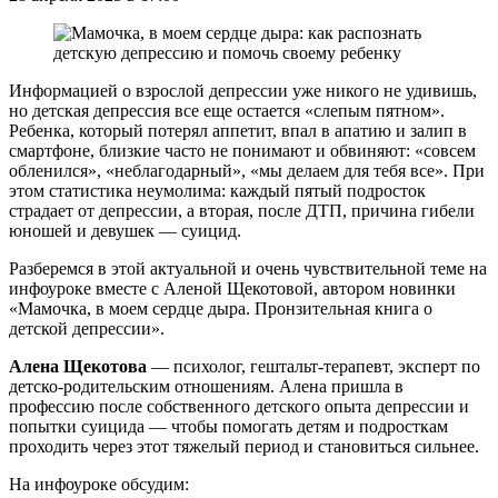
Информацией о взрослой депрессии уже никого не удивишь,
но детская депрессия все еще остается «слепым пятном».
Ребенка, который потерял аппетит, впал в апатию и залип в
смартфоне, близкие часто не понимают и обвиняют: «совсем
обленился», «неблагодарный», «мы делаем для тебя все». При
этом статистика неумолима: каждый пятый подросток
страдает от депрессии, а вторая, после ДТП, причина гибели
юношей и девушек — суицид.
Разберемся в этой актуальной и очень чувствительной теме на
инфоуроке вместе с Аленой Щекотовой, автором новинки
«Мамочка, в моем сердце дыра. Пронзительная книга о
детской депрессии».
Алена Щекотова
— психолог, гештальт-терапевт, эксперт по
детско-родительским отношениям. Алена пришла в
профессию после собственного детского опыта депрессии и
попытки суицида — чтобы помогать детям и подросткам
проходить через этот тяжелый период и становиться сильнее.
На инфоуроке обсудим: