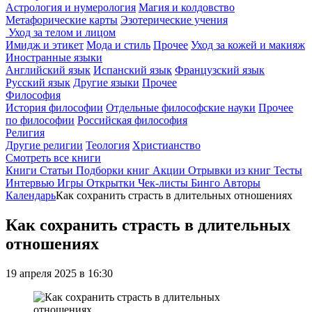
Астрология и нумерология
Магия и колдовство
Метафорические карты
Эзотерические учения
Уход за телом и лицом
Имидж и этикет
Мода и стиль
Прочее
Уход за кожей и макияж
Иностранные языки
Английский язык
Испанский язык
Французский язык
Русский язык
Другие языки
Прочее
Философия
История философии
Отдельные философские науки
Прочее
по философии
Российская философия
Религия
Другие религии
Теология
Христианство
Смотреть все книги
Книги
Статьи
Подборки книг
Акции
Отрывки из книг
Тесты
Интервью
Игры
Открытки
Чек-листы
Бинго
Авторы
Календарь
Как сохранить страсть в длительных отношениях
Как сохранить страсть в длительных
отношениях
19 апреля 2025 в 16:30