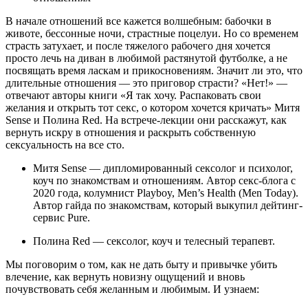
В начале отношений все кажется волшебным: бабочки в
животе, бессонные ночи, страстные поцелуи. Но со временем
страсть затухает, и после тяжелого рабочего дня хочется
просто лечь на диван в любимой растянутой футболке, а не
посвящать время ласкам и прикосновениям. Значит ли это, что
длительные отношения — это приговор страсти? «Нет!» —
отвечают авторы книги «Я так хочу. Распаковать свои
желания и открыть тот секс, о котором хочется кричать» Митя
Sense и Полина Red. На встрече-лекции они расскажут, как
вернуть искру в отношения и раскрыть собственную
сексуальность на все сто.
Митя Sense — дипломированный сексолог и психолог,
коуч по знакомствам и отношениям. Автор секс-блога с
2020 года, колумнист Playboy, Men’s Health (Men Today).
Автор гайда по знакомствам, который выкупил дейтинг-
сервис Pure.
Полина Red — сексолог, коуч и телесный терапевт.
Мы поговорим о том, как не дать быту и привычке убить
влечение, как вернуть новизну ощущений и вновь
почувствовать себя желанным и любимым. И узнаем: