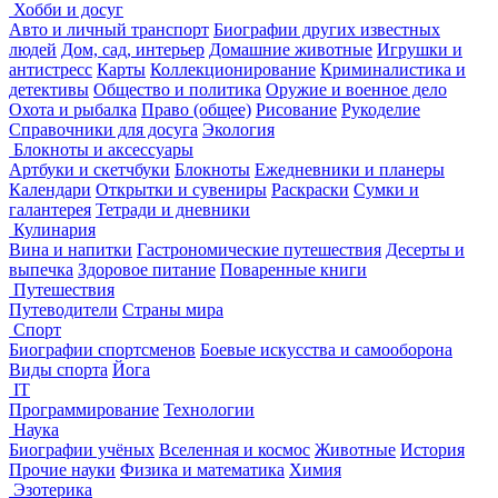
Хобби и досуг
Авто и личный транспорт
Биографии других известных
людей
Дом, сад, интерьер
Домашние животные
Игрушки и
антистресс
Карты
Коллекционирование
Криминалистика и
детективы
Общество и политика
Оружие и военное дело
Охота и рыбалка
Право (общее)
Рисование
Рукоделие
Справочники для досуга
Экология
Блокноты и аксессуары
Артбуки и скетчбуки
Блокноты
Ежедневники и планеры
Календари
Открытки и сувениры
Раскраски
Сумки и
галантерея
Тетради и дневники
Кулинария
Вина и напитки
Гастрономические путешествия
Десерты и
выпечка
Здоровое питание
Поваренные книги
Путешествия
Путеводители
Страны мира
Спорт
Биографии спортсменов
Боевые искусства и самооборона
Виды спорта
Йога
IT
Программирование
Технологии
Наука
Биографии учёных
Вселенная и космос
Животные
История
Прочие науки
Физика и математика
Химия
Эзотерика