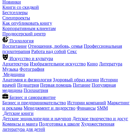
Новинки
Книги со скидкой
Бестселлеры
Спецпроекты
Как опубликовать книгу
Корпоративным клиентам
Продюсерский центр
Психология
Воспитание
Отношения, любовь, семья
Профессиональная
психотерапия
Работа над собой
Секс
Искусство и культура
Архитектура
Изобразительное искусство
Кино
Литература
Музыка
Фотография
Медицина
Анатомия и физиология
Здоровый образ жизни
Истории
врачей
Педиатрия
Первая помощь
Питание
Популярная
медицина
Психиатрия
Бизнес и саморазвитие
Бизнес и предпринимательство
Истории компаний
Маркетинг
и реклама
Менеджмент и лидерство
Финансы
SMM
Детские книги
Детские энциклопедии и научпоп
Детское творчество и досуг
Комиксы и манга
Подготовка к школе
Художественная
литература для детей