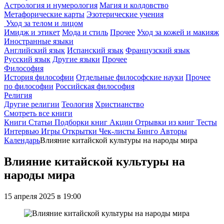
Астрология и нумерология
Магия и колдовство
Метафорические карты
Эзотерические учения
Уход за телом и лицом
Имидж и этикет
Мода и стиль
Прочее
Уход за кожей и макияж
Иностранные языки
Английский язык
Испанский язык
Французский язык
Русский язык
Другие языки
Прочее
Философия
История философии
Отдельные философские науки
Прочее
по философии
Российская философия
Религия
Другие религии
Теология
Христианство
Смотреть все книги
Книги
Статьи
Подборки книг
Акции
Отрывки из книг
Тесты
Интервью
Игры
Открытки
Чек-листы
Бинго
Авторы
Календарь
Влияние китайской культуры на народы мира
Влияние китайской культуры на
народы мира
15 апреля 2025 в 19:00