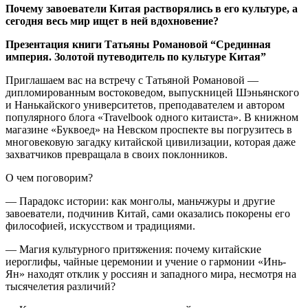
Почему завоеватели Китая растворялись в его культуре, а
сегодня весь мир ищет в ней вдохновение?
Презентация книги Татьяны Романовой “Срединная
империя. Золотой путеводитель по культуре Китая”
Приглашаем вас на встречу с Татьяной Романовой —
дипломированным востоковедом, выпускницей Шэньянского
и Нанькайского университетов, преподавателем и автором
популярного блога «Travelbook одного китаиста». В книжном
магазине «Буквоед» на Невском проспекте вы погрузитесь в
многовековую загадку китайской цивилизации, которая даже
захватчиков превращала в своих поклонников.
О чем поговорим?
— Парадокс истории: как монголы, маньчжуры и другие
завоеватели, подчинив Китай, сами оказались покорены его
философией, искусством и традициями.
— Магия культурного притяжения: почему китайские
иероглифы, чайные церемонии и учение о гармонии «Инь-
Ян» находят отклик у россиян и западного мира, несмотря на
тысячелетия различий?