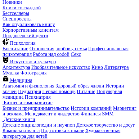
Новинки
Книги со скидкой
Бестселлеры
Спецпроекты
Как опубликовать книгу
Корпоративным клиентам
Продюсерский центр
Психология
Воспитание
Отношения, любовь, семья
Профессиональная
психотерапия
Работа над собой
Секс
Искусство и культура
Архитектура
Изобразительное искусство
Кино
Литература
Музыка
Фотография
Медицина
Анатомия и физиология
Здоровый образ жизни
Истории
врачей
Педиатрия
Первая помощь
Питание
Популярная
медицина
Психиатрия
Бизнес и саморазвитие
Бизнес и предпринимательство
Истории компаний
Маркетинг
и реклама
Менеджмент и лидерство
Финансы
SMM
Детские книги
Детские энциклопедии и научпоп
Детское творчество и досуг
Комиксы и манга
Подготовка к школе
Художественная
литература для детей