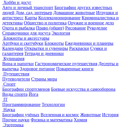
Хобби и досуг
Авто и личный транспорт
Биографии других известных
людей
Дом, сад, интерьер
Домашние животные
Игрушки и
антистресс
Карты
Коллекционирование
Криминалистика и
детективы
Общество и политика
Оружие и военное дело
Охота и рыбалка
Право (общее)
Рисование
Рукоделие
Справочники для досуга
Экология
Блокноты и аксессуары
Артбуки и скетчбуки
Блокноты
Ежедневники и планеры
Календари
Открытки и сувениры
Раскраски
Сумки и
галантерея
Тетради и дневники
Кулинария
Вина и напитки
Гастрономические путешествия
Десерты и
выпечка
Здоровое питание
Поваренные книги
Путешествия
Путеводители
Страны мира
Спорт
Биографии спортсменов
Боевые искусства и самооборона
Виды спорта
Йога
IT
Программирование
Технологии
Наука
Биографии учёных
Вселенная и космос
Животные
История
Прочие науки
Физика и математика
Химия
Эзотерика