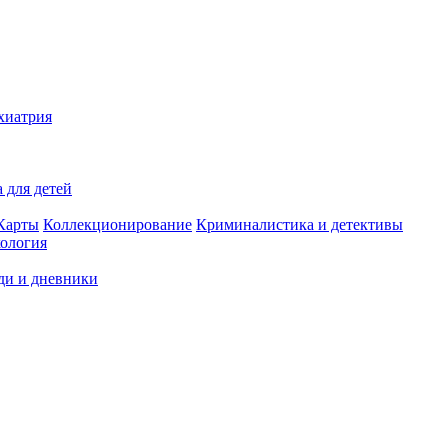
хиатрия
 для детей
Карты
Коллекционирование
Криминалистика и детективы
ология
ди и дневники