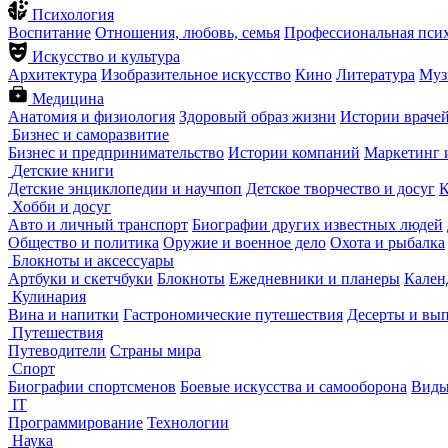
Психология
Воспитание
Отношения, любовь, семья
Профессиональная пси
Искусство и культура
Архитектура
Изобразительное искусство
Кино
Литература
Муз
Медицина
Анатомия и физиология
Здоровый образ жизни
Истории враче
Бизнес и саморазвитие
Бизнес и предпринимательство
Истории компаний
Маркетинг 
Детские книги
Детские энциклопедии и научпоп
Детское творчество и досуг
К
Хобби и досуг
Авто и личный транспорт
Биографии других известных людей
Общество и политика
Оружие и военное дело
Охота и рыбалка
Блокноты и аксессуары
Артбуки и скетчбуки
Блокноты
Ежедневники и планеры
Кален
Кулинария
Вина и напитки
Гастрономические путешествия
Десерты и вы
Путешествия
Путеводители
Страны мира
Спорт
Биографии спортсменов
Боевые искусства и самооборона
Виды
IT
Программирование
Технологии
Наука