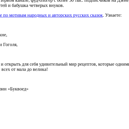
рвом канале, фуд-блогер с более 50 тыс. подписчиков на Дзене,
тей и бабушка четверых внуков.
ге по мотивам народных и авторских русских сказок
. Узнаете:
хне,
и Гоголя,
 и открыть для себя удивительный мир рецептов, которые одними
всех от мала до велика!
азин «Буквоед»