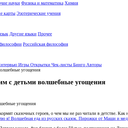
чие науки
Физика и математика
Химия
е карты
Эзотерические учения
язык
Другие языки
Прочее
 философии
Российская философия
нтервью
Игры
Открытки
Чек-листы
Бинго
Авторы
 волшебные угощения
вим с детьми волшебные угощения
ормят сказочных героев, о чем мы не раз читали в детстве. Как
лю я! Волшебная еда из русских сказок. Пирожки от Маши и мед