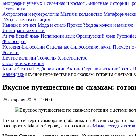
Биографии учёных
Вселенная и космос
Животные
История
Про
Эзотерика
Астрология и нумерология
Магия и колдовство
Метафорически
Уход за телом и лицом
Имидж и этикет
Мода и стиль
Прочее
Уход за кожей и макияж
Иностранные языки
Английский язык
Испанский язык
Французский язык
Русский 
Философия
История философии
Отдельные философские науки
Прочее по
Религия
Другие религии
Теология
Христианство
Смотреть все книги
Книги
Статьи
Подборки книг
Акции
Отрывки из книг
Тесты
И
Календарь
Вкусное путешествие по сказкам: готовим с детьми
Вкусное путешествие по сказкам: гото
25 февраля 2025 в 19:00
Печки и скатерти-самобранки, яблоньки и Василисы до отвала к
расспросим Марию Сурову, автора книги
«Мама, сегодня готов