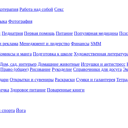
хотерапия
Работа над собой
Секс
ыка
Фотография
й
Педиатрия
Первая помощь
Питание
Популярная медицина
Пси
и реклама
Менеджмент и лидерство
Финансы
SMM
омиксы и манга
Подготовка к школе
Художественная литература
Дом, сад, интерьер
Домашние животные
Игрушки и антистресс
Право (общее)
Рисование
Рукоделие
Справочники для досуга
Эк
дари
Открытки и сувениры
Раскраски
Сумки и галантерея
Тетра
печка
Здоровое питание
Поваренные книги
 спорта
Йога