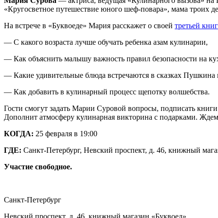
Мария Сурова
— актриса, ведущая «Кулинарного вызова» на Пе
«Кругосветное путешествие юного шеф-повара», мама троих де
На встрече в «Буквоеде» Мария расскажет о своей
третьей кни
— С какого возраста лучше обучать ребенка азам кулинарии,
— Как объяснить малышу важность правил безопасности на ку
— Какие удивительные блюда встречаются в сказках Пушкина 
— Как добавить в кулинарный процесс щепотку волшебства.
Гости смогут задать Марии Суровой вопросы, подписать книги
Дополнит атмосферу кулинарная викторина с подарками. Ждем 
КОГДА:
25 февраля в 19:00
ГДЕ:
Санкт-Петербург, Невский проспект, д. 46, книжный маг
Участие свободное.
Санкт-Петербург
Невский проспект, д. 46, книжный магазин «Буквоед»