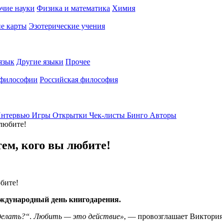
чие науки
Физика и математика
Химия
е карты
Эзотерические учения
язык
Другие языки
Прочее
 философии
Российская философия
нтервью
Игры
Открытки
Чек-листы
Бинго
Авторы
 любите!
ем, кого вы любите!
еждународный день книгодарения.
делать?“. Любить — это действие»
, — провозглашает Виктория