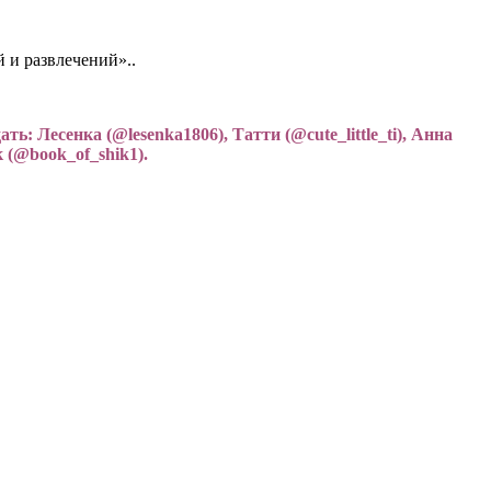
 и развлечений»..
 Лесенка (@lesenka1806), Татти (@cute_little_ti), Анна
 (
@book_of_shik1
).