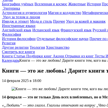
Биографии учёных
Вселенная и космос
Животные
История
Про
Эзотерика
Астрология и нумерология
Магия и колдовство
Метафорически
Уход за телом и лицом
Имидж и этикет
Мода и стиль
Прочее
Уход за кожей и макияж
Иностранные языки
Английский язык
Испанский язык
Французский язык
Русский 
Философия
История философии
Отдельные философские науки
Прочее по
Религия
Другие религии
Теология
Христианство
Смотреть все книги
Книги
Статьи
Подборки книг
Акции
Отрывки из книг
Тесты
И
Календарь
Книги — это же любовь! Дарите книги тем, кого вы
Книги — это же любовь! Дарите книги т
14 февраля 2025 в 18:00
14 февраля — это не только День всех влюбленных, но и М
«„Любить“ — это глагол. Глаголы отвечают на вопрос „Что 