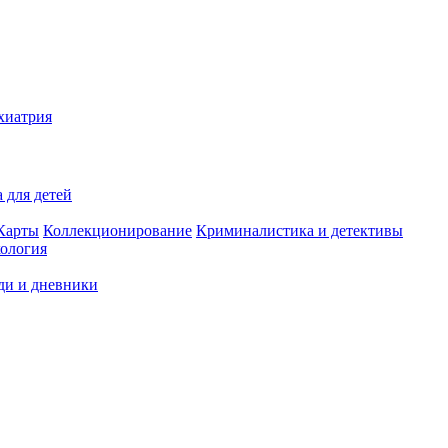
хиатрия
 для детей
Карты
Коллекционирование
Криминалистика и детективы
ология
ди и дневники