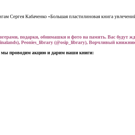
игам Сергея Кабаченко «Большая пластилиновая книга увлечений
ми, подарки, обнимашки и фото на память. Вас будут ждать:
inalands
), Peonies_library (
@
osip_library
), Ворчливый книжник
де мы проводим акцию и дарим наши книги: