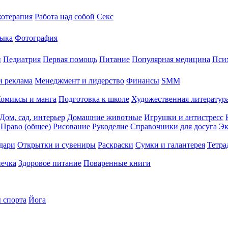
хотерапия
Работа над собой
Секс
ыка
Фотография
й
Педиатрия
Первая помощь
Питание
Популярная медицина
Пси
и реклама
Менеджмент и лидерство
Финансы
SMM
омиксы и манга
Подготовка к школе
Художественная литература
Дом, сад, интерьер
Домашние животные
Игрушки и антистресс
Право (общее)
Рисование
Рукоделие
Справочники для досуга
Эк
дари
Открытки и сувениры
Раскраски
Сумки и галантерея
Тетра
печка
Здоровое питание
Поваренные книги
 спорта
Йога