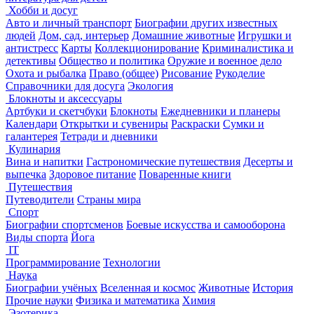
Хобби и досуг
Авто и личный транспорт
Биографии других известных
людей
Дом, сад, интерьер
Домашние животные
Игрушки и
антистресс
Карты
Коллекционирование
Криминалистика и
детективы
Общество и политика
Оружие и военное дело
Охота и рыбалка
Право (общее)
Рисование
Рукоделие
Справочники для досуга
Экология
Блокноты и аксессуары
Артбуки и скетчбуки
Блокноты
Ежедневники и планеры
Календари
Открытки и сувениры
Раскраски
Сумки и
галантерея
Тетради и дневники
Кулинария
Вина и напитки
Гастрономические путешествия
Десерты и
выпечка
Здоровое питание
Поваренные книги
Путешествия
Путеводители
Страны мира
Спорт
Биографии спортсменов
Боевые искусства и самооборона
Виды спорта
Йога
IT
Программирование
Технологии
Наука
Биографии учёных
Вселенная и космос
Животные
История
Прочие науки
Физика и математика
Химия
Эзотерика