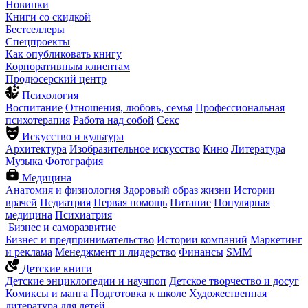
Новинки
Книги со скидкой
Бестселлеры
Спецпроекты
Как опубликовать книгу
Корпоративным клиентам
Продюсерский центр
Психология
Воспитание
Отношения, любовь, семья
Профессиональная
психотерапия
Работа над собой
Секс
Искусство и культура
Архитектура
Изобразительное искусство
Кино
Литература
Музыка
Фотография
Медицина
Анатомия и физиология
Здоровый образ жизни
Истории
врачей
Педиатрия
Первая помощь
Питание
Популярная
медицина
Психиатрия
Бизнес и саморазвитие
Бизнес и предпринимательство
Истории компаний
Маркетинг
и реклама
Менеджмент и лидерство
Финансы
SMM
Детские книги
Детские энциклопедии и научпоп
Детское творчество и досуг
Комиксы и манга
Подготовка к школе
Художественная
литература для детей