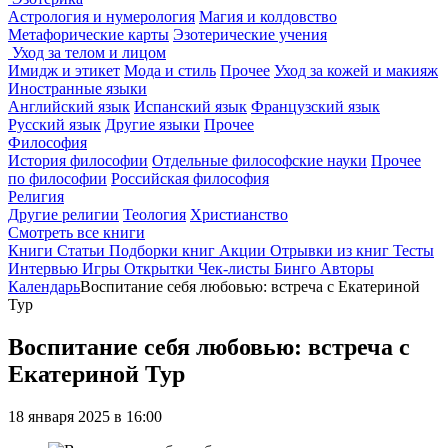
Астрология и нумерология
Магия и колдовство
Метафорические карты
Эзотерические учения
Уход за телом и лицом
Имидж и этикет
Мода и стиль
Прочее
Уход за кожей и макияж
Иностранные языки
Английский язык
Испанский язык
Французский язык
Русский язык
Другие языки
Прочее
Философия
История философии
Отдельные философские науки
Прочее
по философии
Российская философия
Религия
Другие религии
Теология
Христианство
Смотреть все книги
Книги
Статьи
Подборки книг
Акции
Отрывки из книг
Тесты
Интервью
Игры
Открытки
Чек-листы
Бинго
Авторы
Календарь
Воспитание себя любовью: встреча с Екатериной
Тур
Воспитание себя любовью: встреча с
Екатериной Тур
18 января 2025 в 16:00