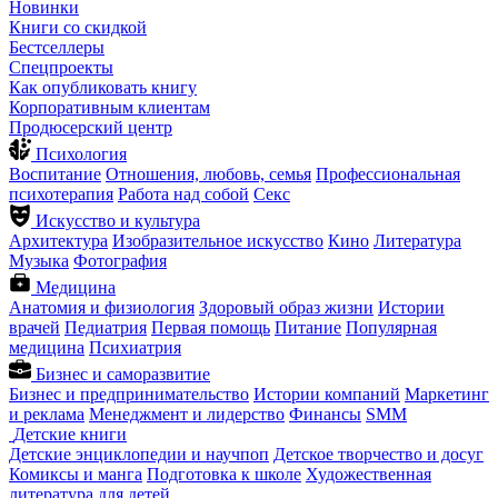
Новинки
Книги со скидкой
Бестселлеры
Спецпроекты
Как опубликовать книгу
Корпоративным клиентам
Продюсерский центр
Психология
Воспитание
Отношения, любовь, семья
Профессиональная
психотерапия
Работа над собой
Секс
Искусство и культура
Архитектура
Изобразительное искусство
Кино
Литература
Музыка
Фотография
Медицина
Анатомия и физиология
Здоровый образ жизни
Истории
врачей
Педиатрия
Первая помощь
Питание
Популярная
медицина
Психиатрия
Бизнес и саморазвитие
Бизнес и предпринимательство
Истории компаний
Маркетинг
и реклама
Менеджмент и лидерство
Финансы
SMM
Детские книги
Детские энциклопедии и научпоп
Детское творчество и досуг
Комиксы и манга
Подготовка к школе
Художественная
литература для детей