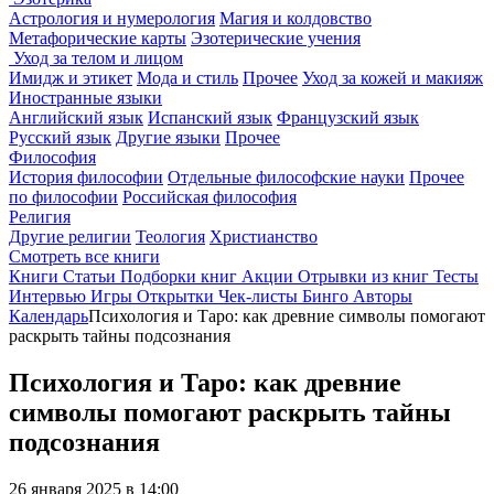
Астрология и нумерология
Магия и колдовство
Метафорические карты
Эзотерические учения
Уход за телом и лицом
Имидж и этикет
Мода и стиль
Прочее
Уход за кожей и макияж
Иностранные языки
Английский язык
Испанский язык
Французский язык
Русский язык
Другие языки
Прочее
Философия
История философии
Отдельные философские науки
Прочее
по философии
Российская философия
Религия
Другие религии
Теология
Христианство
Смотреть все книги
Книги
Статьи
Подборки книг
Акции
Отрывки из книг
Тесты
Интервью
Игры
Открытки
Чек-листы
Бинго
Авторы
Календарь
Психология и Таро: как древние символы помогают
раскрыть тайны подсознания
Психология и Таро: как древние
символы помогают раскрыть тайны
подсознания
26 января 2025 в 14:00