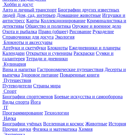
Хобби и досуг
Авто и личный транспорт
Биографии других известных
людей
Дом, сад, интерьер
Домашние животные
Игрушки и
антистресс
Карты
Коллекционирование
Криминалистика и
детективы
Общество и политика
Оружие и военное дело
Охота и рыбалка
Право (общее)
Рисование
Рукоделие
Справочники для досуга
Экология
Блокноты и аксессуары
Артбуки и скетчбуки
Блокноты
Ежедневники и планеры
Календари
Открытки и сувениры
Раскраски
Сумки и
галантерея
Тетради и дневники
Кулинария
Вина и напитки
Гастрономические путешествия
Десерты и
выпечка
Здоровое питание
Поваренные книги
Путешествия
Путеводители
Страны мира
Спорт
Биографии спортсменов
Боевые искусства и самооборона
Виды спорта
Йога
IT
Программирование
Технологии
Наука
Биографии учёных
Вселенная и космос
Животные
История
Прочие науки
Физика и математика
Химия
Эзотерика