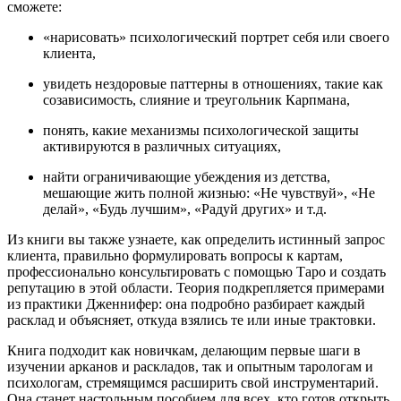
сможете:
«нарисовать» психологический портрет себя или своего
клиента,
увидеть нездоровые паттерны в отношениях, такие как
созависимость, слияние и треугольник Карпмана,
понять, какие механизмы психологической защиты
активируются в различных ситуациях,
найти ограничивающие убеждения из детства,
мешающие жить полной жизнью: «Не чувствуй», «Не
делай», «Будь лучшим», «Радуй других» и т.д.
Из книги вы также узнаете, как определить истинный запрос
клиента, правильно формулировать вопросы к картам,
профессионально консультировать с помощью Таро и создать
репутацию в этой области. Теория подкрепляется примерами
из практики Дженнифер: она подробно разбирает каждый
расклад и объясняет, откуда взялись те или иные трактовки.
Книга подходит как новичкам, делающим первые шаги в
изучении арканов и раскладов, так и опытным тарологам и
психологам, стремящимся расширить свой инструментарий.
Она станет настольным пособием для всех, кто готов открыть