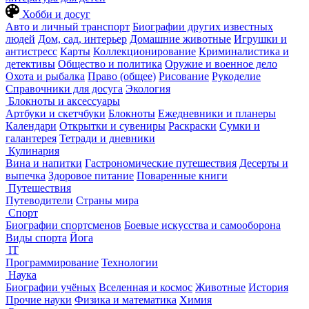
Хобби и досуг
Авто и личный транспорт
Биографии других известных
людей
Дом, сад, интерьер
Домашние животные
Игрушки и
антистресс
Карты
Коллекционирование
Криминалистика и
детективы
Общество и политика
Оружие и военное дело
Охота и рыбалка
Право (общее)
Рисование
Рукоделие
Справочники для досуга
Экология
Блокноты и аксессуары
Артбуки и скетчбуки
Блокноты
Ежедневники и планеры
Календари
Открытки и сувениры
Раскраски
Сумки и
галантерея
Тетради и дневники
Кулинария
Вина и напитки
Гастрономические путешествия
Десерты и
выпечка
Здоровое питание
Поваренные книги
Путешествия
Путеводители
Страны мира
Спорт
Биографии спортсменов
Боевые искусства и самооборона
Виды спорта
Йога
IT
Программирование
Технологии
Наука
Биографии учёных
Вселенная и космос
Животные
История
Прочие науки
Физика и математика
Химия