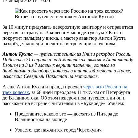
17 января 2025 в 19:00
За 10 минут придумать невероятную авантюру и отправиться
через всю страну на 3-колесном мопеде-тук-туке? Кто-то
покрутит пальцем у виска, а мастер авантюр Антон Кухта
раздобудет мопед и поедет на встречу приключениям.
Антон Кухта
— путешественник из Книги рекордов России.
Побывал в 71 стране и на 5 материках, включая Антарктиду.
Взошел на 3 из 7 главных вершин планеты, гонялся за
бандитами в Эквадоре, ночевал в шиитской мечети в Ираке,
исколесил Северный Пакистан на мотоцикле.
А еще Антон Кухта и правда проехал
через всю Россию на
трех колесах
, за 68 дней преодолев 11 тыс. км от Петербурга
до Владивостока, Об этом невероятном путешествии он и
расскажет на встрече с читателями в «Буквоеде». Узнаем:
Представите, каково это — доехать из Питера до
Владивостока на мопеде
Узнаете, где находится город Чертокулич