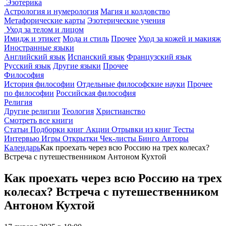
Эзотерика
Астрология и нумерология
Магия и колдовство
Метафорические карты
Эзотерические учения
Уход за телом и лицом
Имидж и этикет
Мода и стиль
Прочее
Уход за кожей и макияж
Иностранные языки
Английский язык
Испанский язык
Французский язык
Русский язык
Другие языки
Прочее
Философия
История философии
Отдельные философские науки
Прочее
по философии
Российская философия
Религия
Другие религии
Теология
Христианство
Смотреть все книги
Статьи
Подборки книг
Акции
Отрывки из книг
Тесты
Интервью
Игры
Открытки
Чек-листы
Бинго
Авторы
Календарь
Как проехать через всю Россию на трех колесах?
Встреча с путешественником Антоном Кухтой
Как проехать через всю Россию на трех
колесах? Встреча с путешественником
Антоном Кухтой