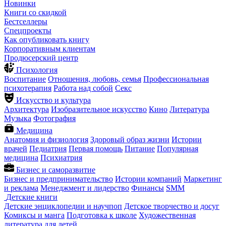
Новинки
Книги со скидкой
Бестселлеры
Спецпроекты
Как опубликовать книгу
Корпоративным клиентам
Продюсерский центр
Психология
Воспитание
Отношения, любовь, семья
Профессиональная
психотерапия
Работа над собой
Секс
Искусство и культура
Архитектура
Изобразительное искусство
Кино
Литература
Музыка
Фотография
Медицина
Анатомия и физиология
Здоровый образ жизни
Истории
врачей
Педиатрия
Первая помощь
Питание
Популярная
медицина
Психиатрия
Бизнес и саморазвитие
Бизнес и предпринимательство
Истории компаний
Маркетинг
и реклама
Менеджмент и лидерство
Финансы
SMM
Детские книги
Детские энциклопедии и научпоп
Детское творчество и досуг
Комиксы и манга
Подготовка к школе
Художественная
литература для детей